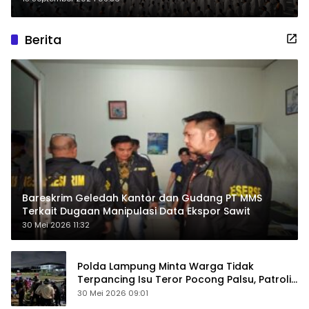
Berita
Bareskrim Geledah Kantor dan Gudang PT MMS
Terkait Dugaan Manipulasi Data Ekspor Sawit
30 Mei 2026 11:32
Polda Lampung Minta Warga Tidak
Terpancing Isu Teror Pocong Palsu, Patroli
Keamanan Ditingkatkan
30 Mei 2026 09:01