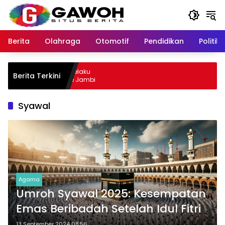
Langsung
ke
konten
Berita
Olahraga
Otomotif
Pendidikan
Politik
ewu Kota Tangkap Pelaku
Berita Terkini
il, Sempat Kabur ke Jambi
Syawal
Agama
Umroh Syawal 2025: Kesempatan
Emas Beribadah Setelah Idul Fitri
13 September 2024 08:56