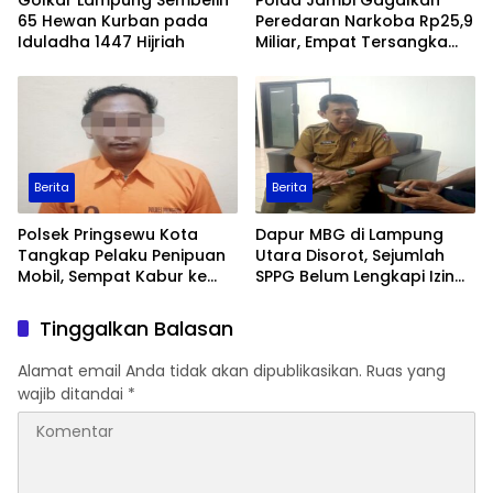
65 Hewan Kurban pada
Peredaran Narkoba Rp25,9
Iduladha 1447 Hijriah
Miliar, Empat Tersangka
Ditangkap
Berita
Berita
Polsek Pringsewu Kota
Dapur MBG di Lampung
Tangkap Pelaku Penipuan
Utara Disorot, Sejumlah
Mobil, Sempat Kabur ke
SPPG Belum Lengkapi Izin
Jambi
Operasional
Tinggalkan Balasan
Alamat email Anda tidak akan dipublikasikan.
Ruas yang
wajib ditandai
*