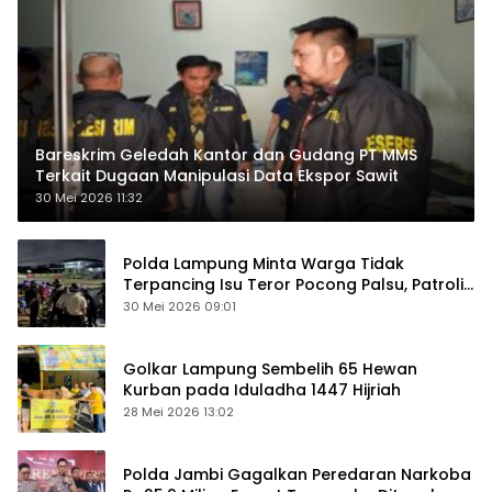
Bareskrim Geledah Kantor dan Gudang PT MMS
Terkait Dugaan Manipulasi Data Ekspor Sawit
30 Mei 2026 11:32
Polda Lampung Minta Warga Tidak
Terpancing Isu Teror Pocong Palsu, Patroli
Keamanan Ditingkatkan
30 Mei 2026 09:01
Golkar Lampung Sembelih 65 Hewan
Kurban pada Iduladha 1447 Hijriah
28 Mei 2026 13:02
Polda Jambi Gagalkan Peredaran Narkoba