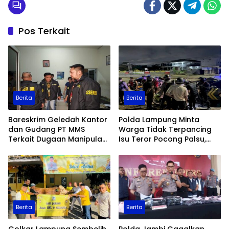
Pos Terkait
Berita
Berita
Bareskrim Geledah Kantor
Polda Lampung Minta
dan Gudang PT MMS
Warga Tidak Terpancing
Terkait Dugaan Manipulasi
Isu Teror Pocong Palsu,
Data Ekspor Sawit
Patroli Keamanan
Ditingkatkan
Berita
Berita
Golkar Lampung Sembelih
Polda Jambi Gagalkan