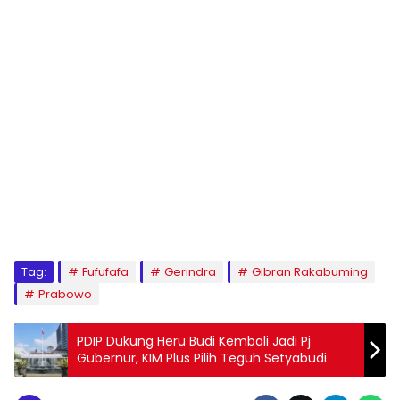
Tag:
Fufufafa
Gerindra
Gibran Rakabuming
Prabowo
PDIP Dukung Heru Budi Kembali Jadi Pj
Gubernur, KIM Plus Pilih Teguh Setyabudi