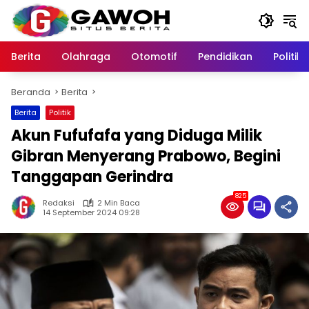
Langsung
ke
konten
Berita
Olahraga
Otomotif
Pendidikan
Politik
Beranda
Berita
Berita
Politik
Akun Fufufafa yang Diduga Milik
Gibran Menyerang Prabowo, Begini
Tanggapan Gerindra
825
Redaksi
2 Min Baca
14 September 2024 09:28