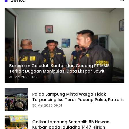
Bareskrim Geledah Kantor dan Gudang PT MMS
Terkait Dugaan Manipulasi Data Ekspor Sawit
30 Mei 2026 11:32
Polda Lampung Minta Warga Tidak
Terpancing Isu Teror Pocong Palsu, Patroli
Keamanan Ditingkatkan
30 Mei 2026 09:01
Golkar Lampung Sembelih 65 Hewan
Kurban pada Iduladha 1447 Hijriah