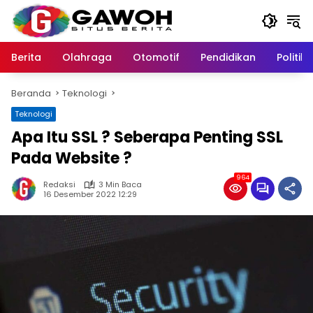
Langsung
ke
konten
Berita
Olahraga
Otomotif
Pendidikan
Politik
Beranda
Teknologi
Teknologi
Apa Itu SSL ? Seberapa Penting SSL
Pada Website ?
964
Redaksi
3 Min Baca
16 Desember 2022 12:29