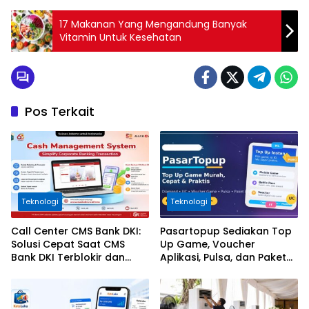
17 Makanan Yang Mengandung Banyak
Vitamin Untuk Kesehatan
Pos Terkait
Teknologi
Teknologi
Call Center CMS Bank DKI:
Pasartopup Sediakan Top
Solusi Cepat Saat CMS
Up Game, Voucher
Bank DKI Terblokir dan
Aplikasi, Pulsa, dan Paket
Tidak Bisa Login
Data