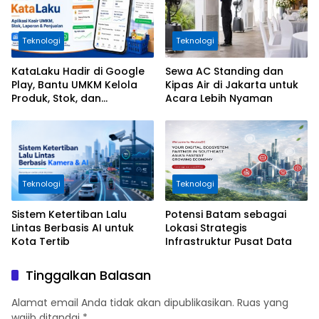
Teknologi
Teknologi
KataLaku Hadir di Google
Sewa AC Standing dan
Play, Bantu UMKM Kelola
Kipas Air di Jakarta untuk
Produk, Stok, dan
Acara Lebih Nyaman
Transaksi
Teknologi
Teknologi
Sistem Ketertiban Lalu
Potensi Batam sebagai
Lintas Berbasis AI untuk
Lokasi Strategis
Kota Tertib
Infrastruktur Pusat Data
Tinggalkan Balasan
Alamat email Anda tidak akan dipublikasikan.
Ruas yang
wajib ditandai
*