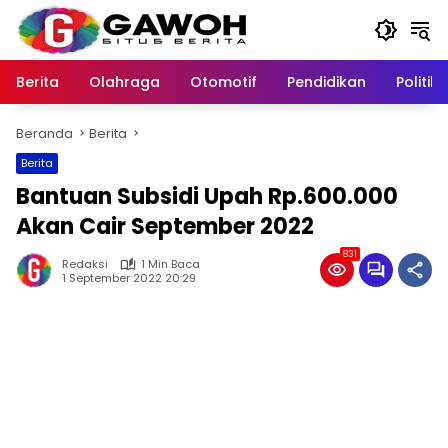
Langsung
ke
konten
Berita
Olahraga
Otomotif
Pendidikan
Politik
Beranda
Berita
Berita
Bantuan Subsidi Upah Rp.600.000
Akan Cair September 2022
831
Redaksi
1 Min Baca
1 September 2022 20:29