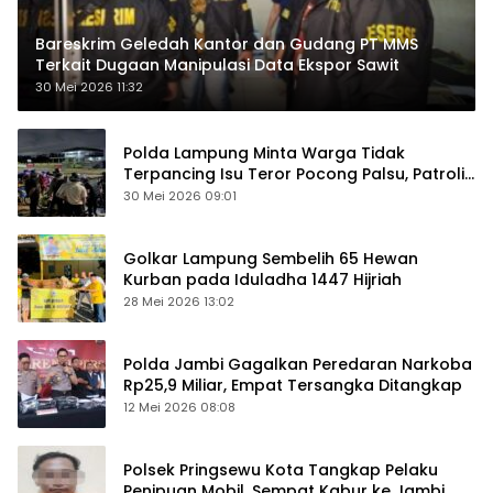
Bareskrim Geledah Kantor dan Gudang PT MMS
Terkait Dugaan Manipulasi Data Ekspor Sawit
30 Mei 2026 11:32
Polda Lampung Minta Warga Tidak
Terpancing Isu Teror Pocong Palsu, Patroli
Keamanan Ditingkatkan
30 Mei 2026 09:01
Golkar Lampung Sembelih 65 Hewan
Kurban pada Iduladha 1447 Hijriah
28 Mei 2026 13:02
Polda Jambi Gagalkan Peredaran Narkoba
Rp25,9 Miliar, Empat Tersangka Ditangkap
12 Mei 2026 08:08
Polsek Pringsewu Kota Tangkap Pelaku
Penipuan Mobil, Sempat Kabur ke Jambi