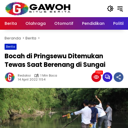
Langsung
ke
konten
Berita
Olahraga
Otomotif
Pendidikan
Politik
Beranda
Berita
Berita
Bocah di Pringsewu Ditemukan
Tewas Saat Berenang di Sungai
1520
Redaksi
1 Min Baca
14 April 2022 11:54