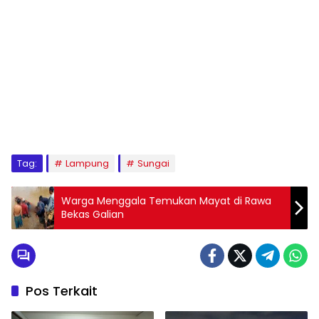
Tag:
Lampung
Sungai
Warga Menggala Temukan Mayat di Rawa
Bekas Galian
Pos Terkait