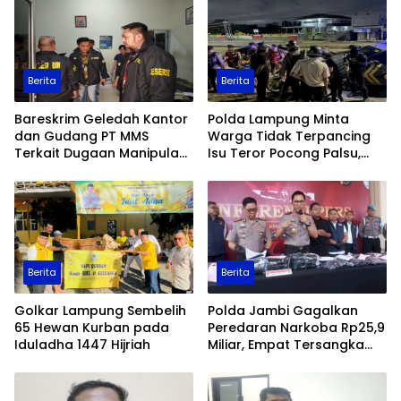
Berita
Berita
Bareskrim Geledah Kantor
Polda Lampung Minta
dan Gudang PT MMS
Warga Tidak Terpancing
Terkait Dugaan Manipulasi
Isu Teror Pocong Palsu,
Data Ekspor Sawit
Patroli Keamanan
Ditingkatkan
Berita
Berita
Golkar Lampung Sembelih
Polda Jambi Gagalkan
65 Hewan Kurban pada
Peredaran Narkoba Rp25,9
Iduladha 1447 Hijriah
Miliar, Empat Tersangka
Ditangkap