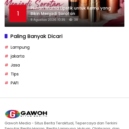
Pilihan Warna Lipstik untuk Kamu yang
1
Bikin Menjadi Sorotan
8 Agustus 2026 10:35
38
Paling Banyak Dicari
Lampung
jakarta
Jasa
Tips
PAFI
Gawoh Media - Situs Berita Teraktual, Tepercaya dan Terkini
Seputar Berita Harian, Berita Lampung, Hukum, Olahraga, dan