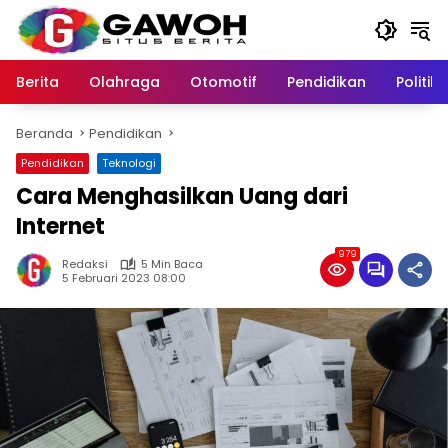
Langsung
ke
konten
Berita
Olahraga
Otomotif
Pendidikan
Politik
Beranda
Pendidikan
Pendidikan
Teknologi
Cara Menghasilkan Uang dari
Internet
979
Redaksi
5 Min Baca
5 Februari 2023 08:00