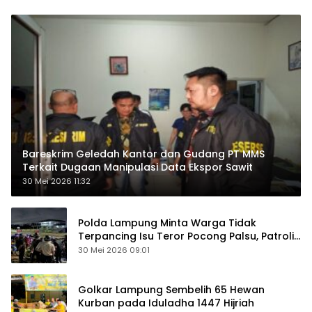
Bareskrim Geledah Kantor dan Gudang PT MMS
Terkait Dugaan Manipulasi Data Ekspor Sawit
30 Mei 2026 11:32
Polda Lampung Minta Warga Tidak
Terpancing Isu Teror Pocong Palsu, Patroli
Keamanan Ditingkatkan
30 Mei 2026 09:01
Golkar Lampung Sembelih 65 Hewan
Kurban pada Iduladha 1447 Hijriah