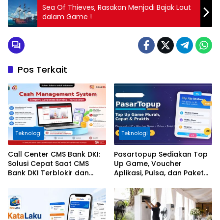
Sea Of Thieves, Rasakan Menjadi Bajak Laut
dalam Game !
Pos Terkait
Teknologi
Teknologi
Call Center CMS Bank DKI:
Pasartopup Sediakan Top
Solusi Cepat Saat CMS
Up Game, Voucher
Bank DKI Terblokir dan
Aplikasi, Pulsa, dan Paket
Tidak Bisa Login
Data