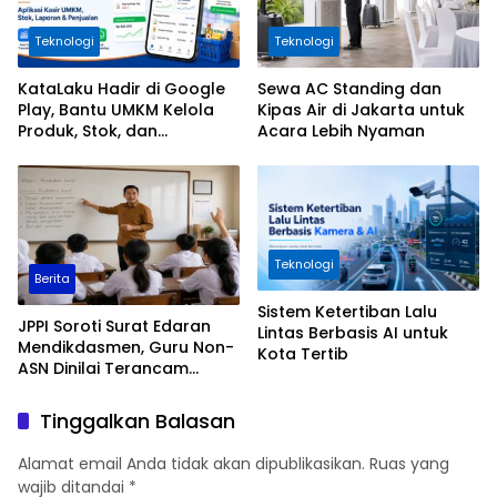
Teknologi
Teknologi
KataLaku Hadir di Google
Sewa AC Standing dan
Play, Bantu UMKM Kelola
Kipas Air di Jakarta untuk
Produk, Stok, dan
Acara Lebih Nyaman
Transaksi
Teknologi
Berita
Sistem Ketertiban Lalu
JPPI Soroti Surat Edaran
Lintas Berbasis AI untuk
Mendikdasmen, Guru Non-
Kota Tertib
ASN Dinilai Terancam
Tersingkir dari Sekolah
Negeri
Tinggalkan Balasan
Alamat email Anda tidak akan dipublikasikan.
Ruas yang
wajib ditandai
*