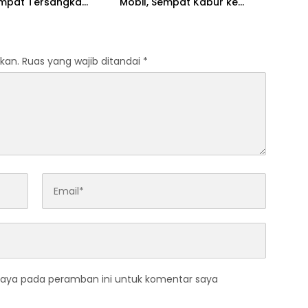
 Empat Tersangka
Mobil, Sempat Kabur ke
kap
Jambi
kan.
Ruas yang wajib ditandai
*
saya pada peramban ini untuk komentar saya