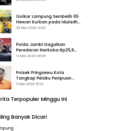
Keamanan Ditingkatkan
Golkar Lampung Sembelih 65
Hewan Kurban pada Iduladha
1447 Hijriah
28 Mei 2026 13:02
Polda Jambi Gagalkan
Peredaran Narkoba Rp25,9
Miliar, Empat Tersangka
12 Mei 2026 08:08
Ditangkap
Polsek Pringsewu Kota
Tangkap Pelaku Penipuan
Mobil, Sempat Kabur ke Jambi
11 Mei 2026 15:53
rita Terpopuler Minggu Ini
ling Banyak Dicari
mpung