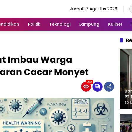
Jumat, 7 Agustus 2026
endidikan
Politik
Teknologi
Lampung
Kuliner
Be
rat Imbau Warga
aran Cacar Monyet
600
Bar
PT 
Eks
30 M