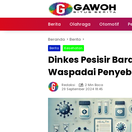
Langsung
ke
konten
Berita
Olahraga
Otomotif
P
Beranda
Berita
Berita
Kesehatan
Dinkes Pesisir Ba
Waspadai Penyeb
Redaksi
2 Min Baca
29 September 2024 18:45