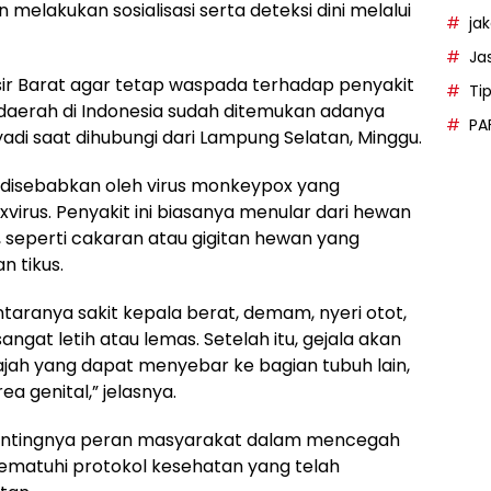
lakukan sosialisasi serta deteksi dini melalui
ja
Ja
r Barat agar tetap waspada terhadap penyakit
Ti
daerah di Indonesia sudah ditemukan adanya
PA
yadi saat dihubungi dari Lampung Selatan, Minggu.
 disebabkan oleh virus monkeypox yang
rus. Penyakit ini biasanya menular dari hewan
, seperti cakaran atau gigitan hewan yang
n tikus.
ntaranya sakit kepala berat, demam, nyeri otot,
angat letih atau lemas. Setelah itu, gejala akan
ajah yang dapat menyebar ke bagian tubuh lain,
ea genital,” jelasnya.
 pentingnya peran masyarakat dalam mencegah
matuhi protokol kesehatan yang telah