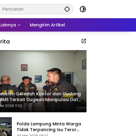
Lainnya
Mengirim Artikel
rita
eskrim Geledah Kantor dan Gudang
MMS Terkait Dugaan Manipulasi Data
por Sawit
ei 2026 11:32
Polda Lampung Minta Warga
Tidak Terpancing Isu Teror
Pocong Palsu, Patroli
30 Mei 2026 09:01