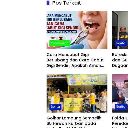
Pos Terkait
Kesehatan
Berita
Cara Mencabut Gigi
Baresk
Berlubang dan Cara Cabut
dan Gu
Gigi Sendiri, Apakah Aman
Dugaan
Dilakukan?
Ekspor 
Berita
Berita
Golkar Lampung Sembelih
Polda 
65 Hewan Kurban pada
Pereda