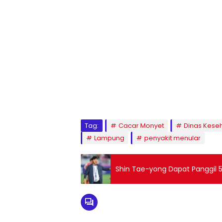
Tag:
Cacar Monyet
Dinas Keseh
Lampung
penyakit menular
Shin Tae-yong Dapat Panggil 5 