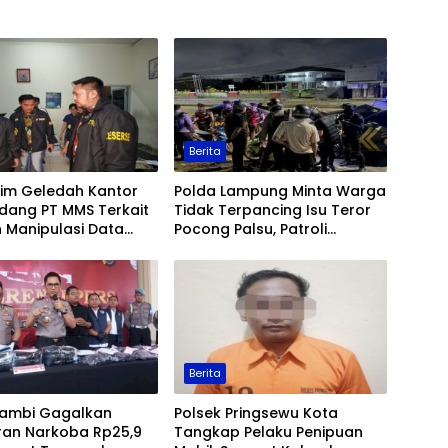
Berita
rim Geledah Kantor
Polda Lampung Minta Warga
dang PT MMS Terkait
Tidak Terpancing Isu Teror
 Manipulasi Data
Pocong Palsu, Patroli
Sawit
Keamanan Ditingkatkan
Berita
Jambi Gagalkan
Polsek Pringsewu Kota
ran Narkoba Rp25,9
Tangkap Pelaku Penipuan