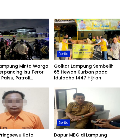
Berita
Lampung Minta Warga
Golkar Lampung Sembelih
erpancing Isu Teror
65 Hewan Kurban pada
Palsu, Patroli
Iduladha 1447 Hijriah
an Ditingkatkan
Berita
Pringsewu Kota
Dapur MBG di Lampung