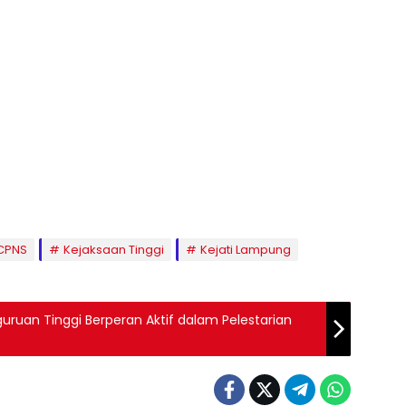
 CPNS
Kejaksaan Tinggi
Kejati Lampung
uruan Tinggi Berperan Aktif dalam Pelestarian