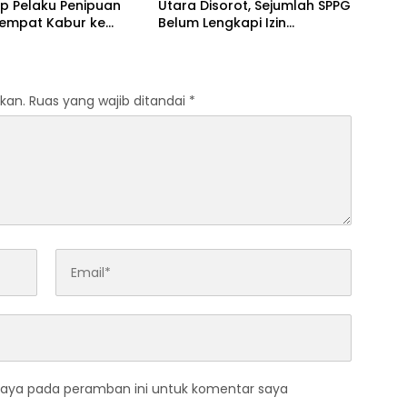
p Pelaku Penipuan
Utara Disorot, Sejumlah SPPG
Sempat Kabur ke
Belum Lengkapi Izin
Operasional
kan.
Ruas yang wajib ditandai
*
saya pada peramban ini untuk komentar saya