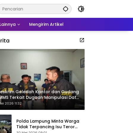
Lainnya
Mengirim Artikel
rita
eskrim Geledah Kantor dan Gudang
MMS Terkait Dugaan Manipulasi Data
por Sawit
ei 2026 11:32
Polda Lampung Minta Warga
Tidak Terpancing Isu Teror
Pocong Palsu, Patroli
30 Mei 2026 09:01