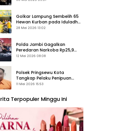
Keamanan Ditingkatkan
Golkar Lampung Sembelih 65
Hewan Kurban pada Iduladha
1447 Hijriah
28 Mei 2026 13:02
Polda Jambi Gagalkan
Peredaran Narkoba Rp25,9
Miliar, Empat Tersangka
12 Mei 2026 08:08
Ditangkap
Polsek Pringsewu Kota
Tangkap Pelaku Penipuan
Mobil, Sempat Kabur ke Jambi
11 Mei 2026 15:53
rita Terpopuler Minggu Ini