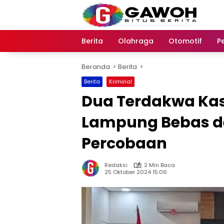
Langsung
ke
konten
Berita
Olahraga
Otomotif
P
Beranda
Berita
Berita
Kriminal
Dua Terdakwa Kasu
Lampung Bebas 
Percobaan
Redaksi
2 Min Baca
25 Oktober 2024 15:06