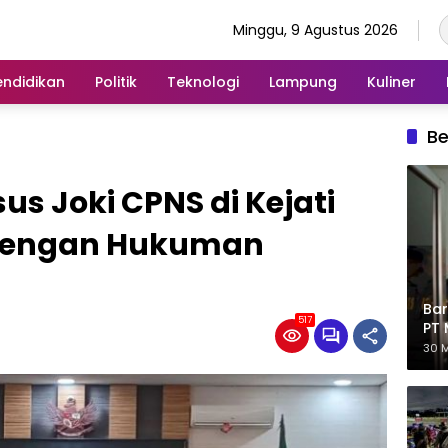
Minggu, 9 Agustus 2026
endidikan
Politik
Teknologi
Lampung
Kuliner
Be
s Joki CPNS di Kejati
dengan Hukuman
Bar
517
PT 
Eks
30 M