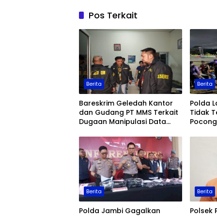
Pos Terkait
Berita
Berita
Bareskrim Geledah Kantor
Polda 
dan Gudang PT MMS Terkait
Tidak T
Dugaan Manipulasi Data
Pocong 
Ekspor Sawit
Keaman
Berita
Berita
Polda Jambi Gagalkan
Polsek 