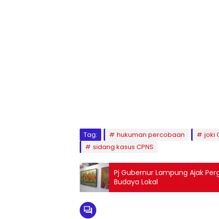
Tag:
hukuman percobaan
joki
sidang kasus CPNS
Pj Gubernur Lampung Ajak Perg
Budaya Lokal