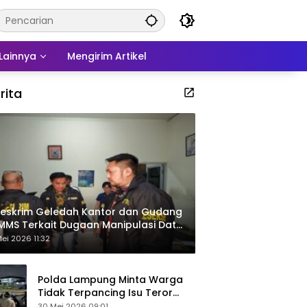
Lainnya
Mengirim Artikel
rita
eskrim Geledah Kantor dan Gudang
MMS Terkait Dugaan Manipulasi Data
por Sawit
ei 2026 11:32
Polda Lampung Minta Warga
Tidak Terpancing Isu Teror
Pocong Palsu, Patroli
30 Mei 2026 09:01