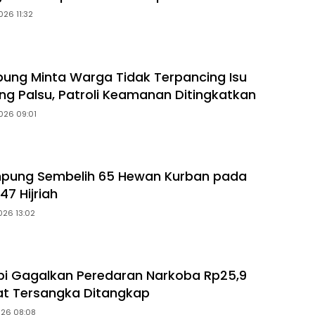
026 11:32
ung Minta Warga Tidak Terpancing Isu
ng Palsu, Patroli Keamanan Ditingkatkan
026 09:01
mpung Sembelih 65 Hewan Kurban pada
47 Hijriah
026 13:02
i Gagalkan Peredaran Narkoba Rp25,9
pat Tersangka Ditangkap
026 08:08