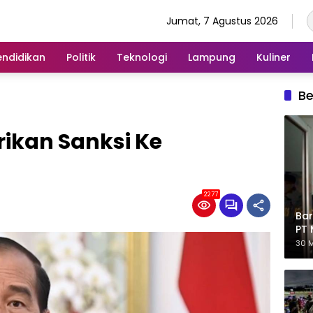
Jumat, 7 Agustus 2026
endidikan
Politik
Teknologi
Lampung
Kuliner
Be
ikan Sanksi Ke
2277
Bar
PT 
Eks
30 M