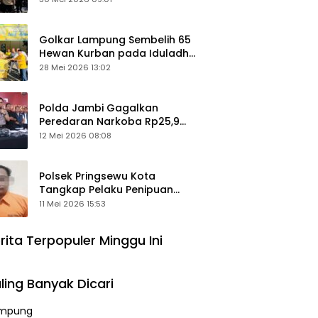
Keamanan Ditingkatkan
Golkar Lampung Sembelih 65
Hewan Kurban pada Iduladha
1447 Hijriah
28 Mei 2026 13:02
Polda Jambi Gagalkan
Peredaran Narkoba Rp25,9
Miliar, Empat Tersangka
12 Mei 2026 08:08
Ditangkap
Polsek Pringsewu Kota
Tangkap Pelaku Penipuan
Mobil, Sempat Kabur ke Jambi
11 Mei 2026 15:53
rita Terpopuler Minggu Ini
ling Banyak Dicari
mpung