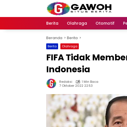
Langsung
ke
konten
Berita
Olahraga
Otomotif
P
Beranda
Berita
Berita
Olahraga
FIFA Tidak Member
Indonesia
Redaksi
1 Min Baca
7 Oktober 2022 22:53