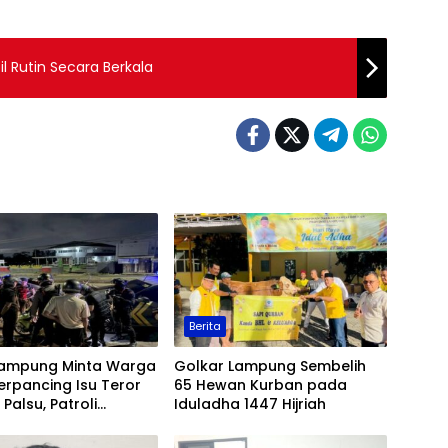
l Rutin Secara Berkala
Berita
Lampung Minta Warga
Golkar Lampung Sembelih
erpancing Isu Teror
65 Hewan Kurban pada
Palsu, Patroli
Iduladha 1447 Hijriah
an Ditingkatkan