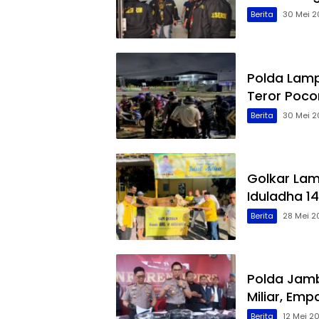
Berita
30 Mei 2
Polda Lamp
Teror Poco
Berita
30 Mei 2
Golkar La
Iduladha 14
Berita
28 Mei 2
Polda Jamb
Miliar, Em
Berita
12 Mei 2