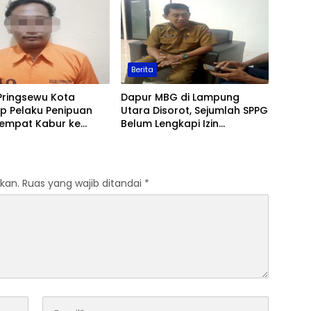
Berita
Pringsewu Kota
Dapur MBG di Lampung
p Pelaku Penipuan
Utara Disorot, Sejumlah SPPG
Sempat Kabur ke
Belum Lengkapi Izin
Operasional
kan.
Ruas yang wajib ditandai
*