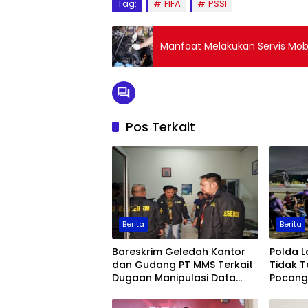
Tag:
FIFA
PSSI
Manfaat Melakukan Servis Mobi
Pos Terkait
Berita
Berita
Bareskrim Geledah Kantor
Polda 
dan Gudang PT MMS Terkait
Tidak T
Dugaan Manipulasi Data
Pocong 
Ekspor Sawit
Keaman