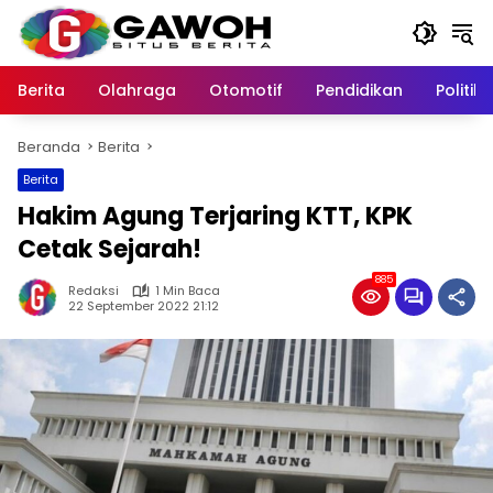
Langsung
ke
konten
Berita
Olahraga
Otomotif
Pendidikan
Politik
Beranda
Berita
Berita
Hakim Agung Terjaring KTT, KPK
Cetak Sejarah!
885
Redaksi
1 Min Baca
22 September 2022 21:12