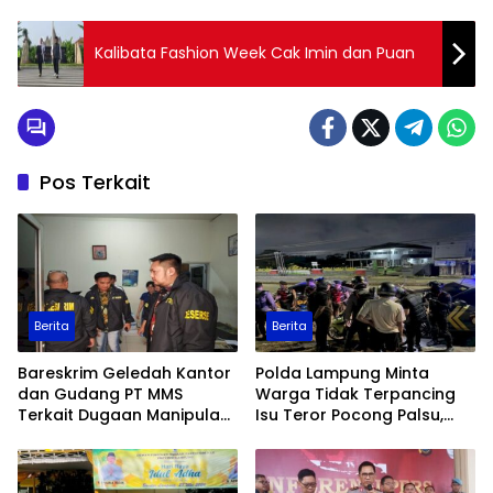
Kalibata Fashion Week Cak Imin dan Puan
Pos Terkait
Berita
Berita
Bareskrim Geledah Kantor
Polda Lampung Minta
dan Gudang PT MMS
Warga Tidak Terpancing
Terkait Dugaan Manipulasi
Isu Teror Pocong Palsu,
Data Ekspor Sawit
Patroli Keamanan
Ditingkatkan