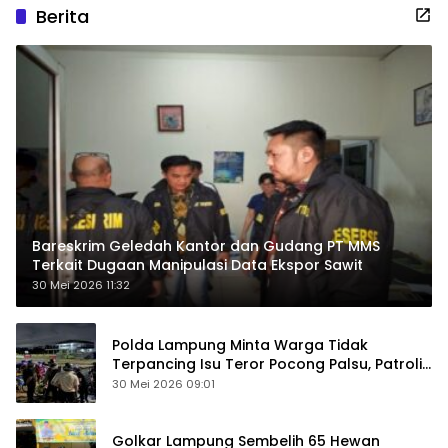
Berita
Bareskrim Geledah Kantor dan Gudang PT MMS
Terkait Dugaan Manipulasi Data Ekspor Sawit
30 Mei 2026 11:32
Polda Lampung Minta Warga Tidak
Terpancing Isu Teror Pocong Palsu, Patroli
Keamanan Ditingkatkan
30 Mei 2026 09:01
Golkar Lampung Sembelih 65 Hewan