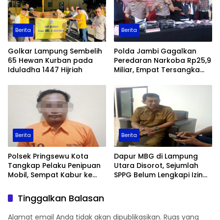
Berita
Berita
Golkar Lampung Sembelih
Polda Jambi Gagalkan
65 Hewan Kurban pada
Peredaran Narkoba Rp25,9
Iduladha 1447 Hijriah
Miliar, Empat Tersangka
Ditangkap
Berita
Berita
Polsek Pringsewu Kota
Dapur MBG di Lampung
Tangkap Pelaku Penipuan
Utara Disorot, Sejumlah
Mobil, Sempat Kabur ke
SPPG Belum Lengkapi Izin
Jambi
Operasional
Tinggalkan Balasan
Alamat email Anda tidak akan dipublikasikan.
Ruas yang