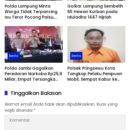
Polda Lampung Minta
Golkar Lampung Sembelih
Warga Tidak Terpancing
65 Hewan Kurban pada
Isu Teror Pocong Palsu,
Iduladha 1447 Hijriah
Patroli Keamanan
Ditingkatkan
Berita
Berita
Polda Jambi Gagalkan
Polsek Pringsewu Kota
Peredaran Narkoba Rp25,9
Tangkap Pelaku Penipuan
Miliar, Empat Tersangka
Mobil, Sempat Kabur ke
Ditangkap
Jambi
Tinggalkan Balasan
Alamat email Anda tidak akan dipublikasikan.
Ruas yang
wajib ditandai
*