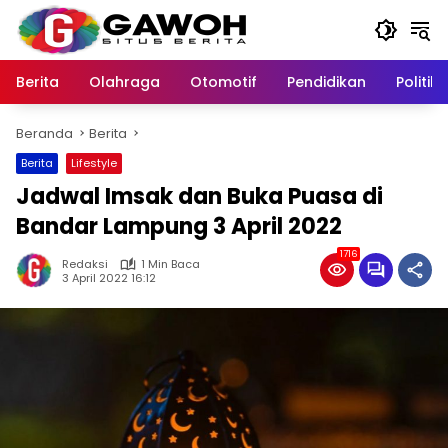
Langsung
ke
konten
Berita
Olahraga
Otomotif
Pendidikan
Politik
Beranda
Berita
Berita
Lifestyle
Jadwal Imsak dan Buka Puasa di
Bandar Lampung 3 April 2022
1716
Redaksi
1 Min Baca
3 April 2022 16:12