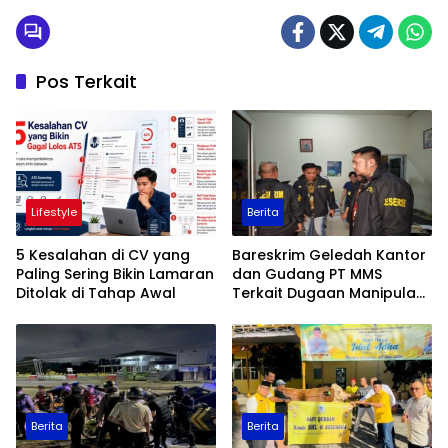
Pos Terkait
Lifestyle
Berita
5 Kesalahan di CV yang
Bareskrim Geledah Kantor
Paling Sering Bikin Lamaran
dan Gudang PT MMS
Ditolak di Tahap Awal
Terkait Dugaan Manipulasi
Data Ekspor Sawit
Berita
Berita