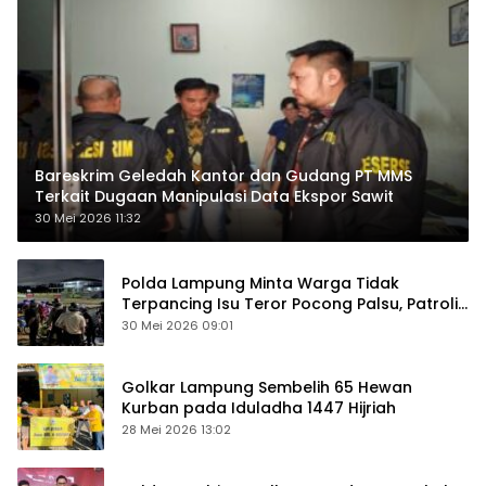
Bareskrim Geledah Kantor dan Gudang PT MMS
Terkait Dugaan Manipulasi Data Ekspor Sawit
30 Mei 2026 11:32
Polda Lampung Minta Warga Tidak
Terpancing Isu Teror Pocong Palsu, Patroli
Keamanan Ditingkatkan
30 Mei 2026 09:01
Golkar Lampung Sembelih 65 Hewan
Kurban pada Iduladha 1447 Hijriah
28 Mei 2026 13:02