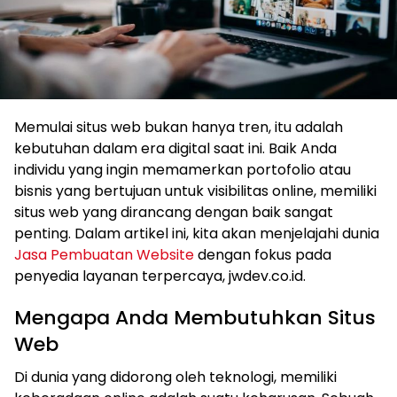
Memulai situs web bukan hanya tren, itu adalah
kebutuhan dalam era digital saat ini. Baik Anda
individu yang ingin memamerkan portofolio atau
bisnis yang bertujuan untuk visibilitas online, memiliki
situs web yang dirancang dengan baik sangat
penting. Dalam artikel ini, kita akan menjelajahi dunia
Jasa Pembuatan Website
dengan fokus pada
penyedia layanan terpercaya, jwdev.co.id.
Mengapa Anda Membutuhkan Situs
Web
Di dunia yang didorong oleh teknologi, memiliki