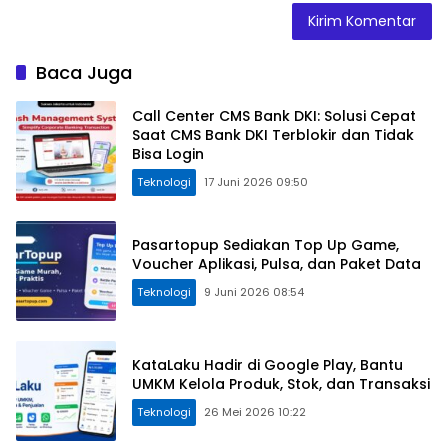
Baca Juga
Call Center CMS Bank DKI: Solusi Cepat
Saat CMS Bank DKI Terblokir dan Tidak
Bisa Login
Teknologi
17 Juni 2026 09:50
Pasartopup Sediakan Top Up Game,
Voucher Aplikasi, Pulsa, dan Paket Data
Teknologi
9 Juni 2026 08:54
KataLaku Hadir di Google Play, Bantu
UMKM Kelola Produk, Stok, dan Transaksi
Teknologi
26 Mei 2026 10:22