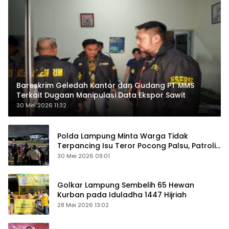
Bareskrim Geledah Kantor dan Gudang PT MMS
Terkait Dugaan Manipulasi Data Ekspor Sawit
30 Mei 2026 11:32
Polda Lampung Minta Warga Tidak
Terpancing Isu Teror Pocong Palsu, Patroli
Keamanan Ditingkatkan
30 Mei 2026 09:01
Golkar Lampung Sembelih 65 Hewan
Kurban pada Iduladha 1447 Hijriah
28 Mei 2026 13:02