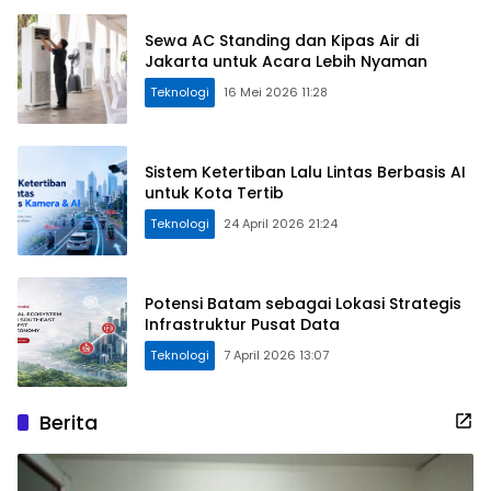
Sewa AC Standing dan Kipas Air di
Jakarta untuk Acara Lebih Nyaman
Teknologi
16 Mei 2026 11:28
Sistem Ketertiban Lalu Lintas Berbasis AI
untuk Kota Tertib
Teknologi
24 April 2026 21:24
Potensi Batam sebagai Lokasi Strategis
Infrastruktur Pusat Data
Teknologi
7 April 2026 13:07
Berita