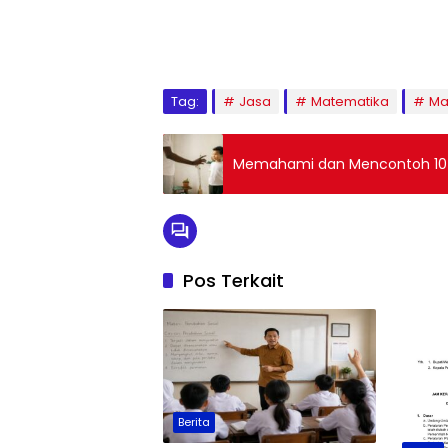
Tag:
Jasa
Matematika
Ma
Memahami dan Mencontoh 10 C
Pos Terkait
Berita