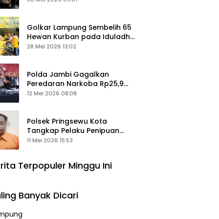
Keamanan Ditingkatkan
Golkar Lampung Sembelih 65
Hewan Kurban pada Iduladha
1447 Hijriah
28 Mei 2026 13:02
Polda Jambi Gagalkan
Peredaran Narkoba Rp25,9
Miliar, Empat Tersangka
12 Mei 2026 08:08
Ditangkap
Polsek Pringsewu Kota
Tangkap Pelaku Penipuan
Mobil, Sempat Kabur ke Jambi
11 Mei 2026 15:53
rita Terpopuler Minggu Ini
ling Banyak Dicari
mpung