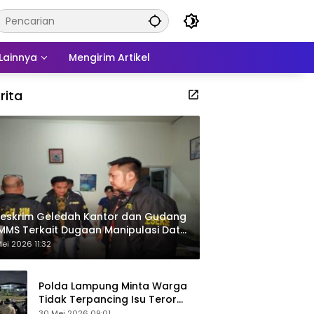
Lainnya
Mengirim Artikel
rita
eskrim Geledah Kantor dan Gudang
MMS Terkait Dugaan Manipulasi Data
por Sawit
ei 2026 11:32
Polda Lampung Minta Warga
Tidak Terpancing Isu Teror
Pocong Palsu, Patroli
30 Mei 2026 09:01