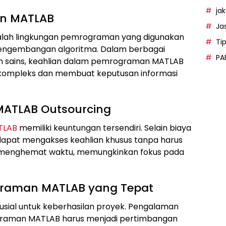
ja
n MATLAB
Ja
dalah lingkungan pemrograman yang digunakan
Ti
an pengembangan algoritma. Dalam berbagai
PA
 dan sains, keahlian dalam pemrograman MATLAB
 kompleks dan membuat keputusan informasi
ATLAB Outsourcing
TLAB
memiliki keuntungan tersendiri. Selain biaya
a dapat mengakses keahlian khusus tanpa harus
a menghemat waktu, memungkinkan fokus pada
graman MATLAB yang Tepat
rusial untuk keberhasilan proyek. Pengalaman
ograman MATLAB harus menjadi pertimbangan