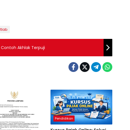
tlab
ontoh Akhlak Terpuji
Pendidikan