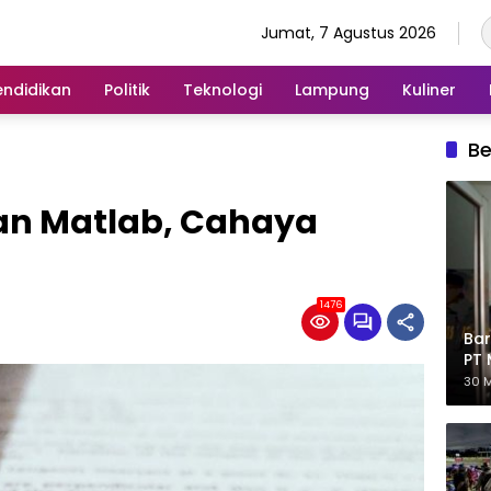
Jumat, 7 Agustus 2026
endidikan
Politik
Teknologi
Lampung
Kuliner
Be
n Matlab, Cahaya
1476
Bar
PT 
Eks
30 M