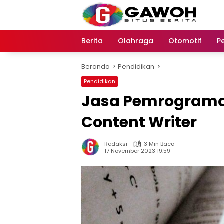
Langsung
ke
konten
Berita
Olahraga
Otomotif
P
Beranda
Pendidikan
Pendidikan
Jasa Pemrograma
Content Writer
Redaksi
3 Min Baca
17 November 2023 19:59