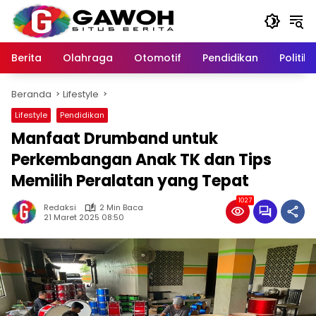
Langsung
ke
konten
Berita
Olahraga
Otomotif
Pendidikan
Politik
Beranda
Lifestyle
Lifestyle
Pendidikan
Manfaat Drumband untuk
Perkembangan Anak TK dan Tips
Memilih Peralatan yang Tepat
1027
Redaksi
2 Min Baca
21 Maret 2025 08:50