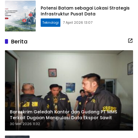
Potensi Batam sebagai Lokasi Strategis
Infrastruktur Pusat Data
Teknologi
7 April 2026 13:07
Berita
Bareskrim Geledah Kantor dan Gudang PT MMS
Terkait Dugaan Manipulasi Data Ekspor Sawit
30 Mei 2026 11:32