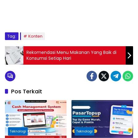
Tag:
Konten
Rekomendasi Menu Makanan Yang Baik di
Konsumsi Setiap Hari
Pos Terkait
Teknologi
Teknologi