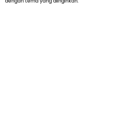
dengan tema yang diinginkan.