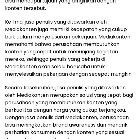
bisa mencapai tujuan yang diinginkan dengan
konten tersebut.
Ke lima, jasa penulis yang ditawarkan oleh
Mediakonten juga memiliki kecepatan yang cukup
baik dalam menyelesaikan pekerjaan. Mediakonten
memahami bahwa perusahaan membutuhkan
konten yang cepat untuk menunjang kegiatan
mereka, sehingga penulis yang bekerja di
Mediakonten akan selalu berusaha untuk
menyelesaikan pekerjaan dengan secepat mungkin.
Secara keseluruhan, jasa penulis yang ditawarkan
oleh Mediakonten merupakan solusi yang tepat bagi
perusahaan yang membutuhkan konten yang
berkualitas dengan harga yang cukup terjangkau.
Dengan jasa penulis dari Mediakonten, perusahaan
bisa meningkatkan brand awareness dan menarik
perhatian konsumen dengan konten yang sesuai