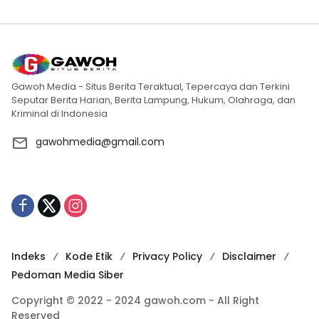
Gawoh Media - Situs Berita Teraktual, Tepercaya dan Terkini
Seputar Berita Harian, Berita Lampung, Hukum, Olahraga, dan
Kriminal di Indonesia
gawohmedia@gmail.com
Indeks
Kode Etik
Privacy Policy
Disclaimer
Pedoman Media Siber
Copyright © 2022 - 2024 gawoh.com - All Right
Reserved