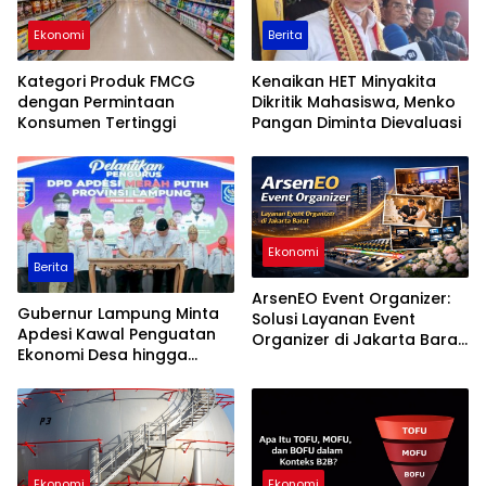
Ekonomi
Berita
Kategori Produk FMCG
Kenaikan HET Minyakita
dengan Permintaan
Dikritik Mahasiswa, Menko
Konsumen Tertinggi
Pangan Diminta Dievaluasi
Ekonomi
Berita
ArsenEO Event Organizer:
Gubernur Lampung Minta
Solusi Layanan Event
Apdesi Kawal Penguatan
Organizer di Jakarta Barat
Ekonomi Desa hingga
yang Profesional dan
Tingkat Masyarakat
Terpercaya
Ekonomi
Ekonomi