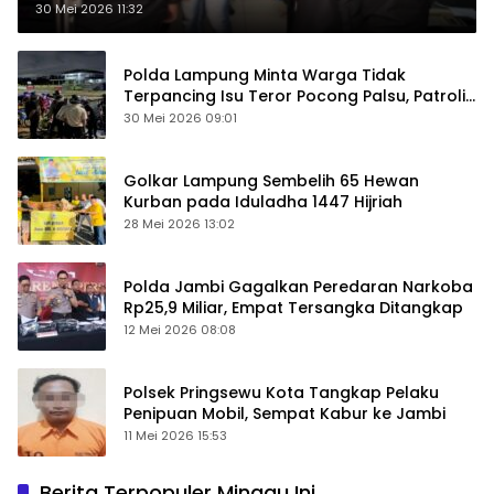
30 Mei 2026 11:32
Polda Lampung Minta Warga Tidak
Terpancing Isu Teror Pocong Palsu, Patroli
Keamanan Ditingkatkan
30 Mei 2026 09:01
Golkar Lampung Sembelih 65 Hewan
Kurban pada Iduladha 1447 Hijriah
28 Mei 2026 13:02
Polda Jambi Gagalkan Peredaran Narkoba
Rp25,9 Miliar, Empat Tersangka Ditangkap
12 Mei 2026 08:08
Polsek Pringsewu Kota Tangkap Pelaku
Penipuan Mobil, Sempat Kabur ke Jambi
11 Mei 2026 15:53
Berita Terpopuler Minggu Ini