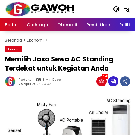
Langsung
ke
konten
Berita
Olahraga
Otomotif
Pendidikan
Politik
Beranda
Ekonomi
Ekonomi
Memilih Jasa Sewa AC Standing
Terdekat untuk Kegiatan Anda
748
Redaksi
3 Min Baca
28 April 2024 20:02