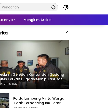
Lainnya
Mengirim Artikel
rita
eskrim Geledah Kantor dan Gudang
MMS Terkait Dugaan Manipulasi Data
por Sawit
ei 2026 11:32
Polda Lampung Minta Warga
Tidak Terpancing Isu Teror
Pocong Palsu, Patroli
30 Mei 2026 09:01