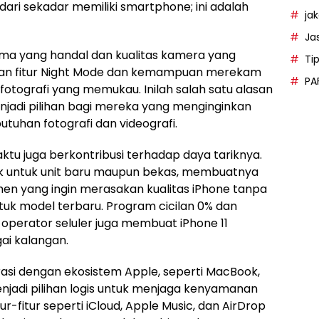
 dari sekadar memiliki smartphone; ini adalah
ja
Ja
orma yang handal dan kualitas kamera yang
Ti
gan fitur Night Mode dan kemampuan merekam
PA
tografi yang memukau. Inilah salah satu alasan
jadi pilihan bagi mereka yang menginginkan
uhan fotografi dan videografi.
aktu juga berkontribusi terhadap daya tariknya.
ik untuk unit baru maupun bekas, membuatnya
men yang ingin merasakan kualitas iPhone tanpa
uk model terbaru. Program cicilan 0% dan
a operator seluler juga membuat iPhone 11
ai kalangan.
asi dengan ekosistem Apple, seperti MacBook,
enjadi pilihan logis untuk menjaga kenyamanan
ur-fitur seperti iCloud, Apple Music, dan AirDrop