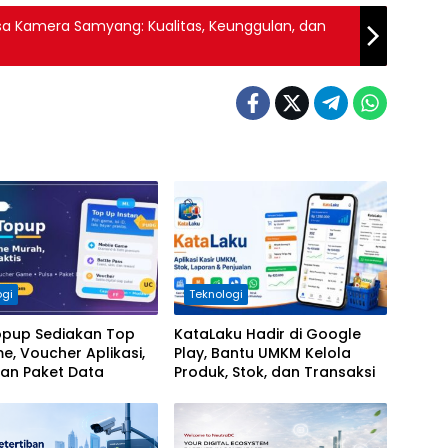
a Kamera Samyang: Kualitas, Keunggulan, dan
ogi
Teknologi
opup Sediakan Top
KataLaku Hadir di Google
, Voucher Aplikasi,
Play, Bantu UMKM Kelola
dan Paket Data
Produk, Stok, dan Transaksi