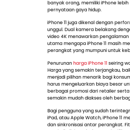
banyak orang, memiliki iPhone lebih
pernyataan gaya hidup.
iPhone 11 juga dikenal dengan perf
unggul. Dual kamera belakang den
video 4K menawarkan pengalaman fo
utama mengapa iPhone 11 masih men
perangkat yang mumpuni untuk kebut
Penurunan
harga iPhone 11
seiring w
Harga yang semakin terjangkau, ba
menjadi pilihan menarik bagi konsu
harus mengeluarkan biaya besar unt
berbagai promosi dari retailer sert
semakin mudah diakses oleh berbag
Bagi pengguna yang sudah terintegr
iPad, atau Apple Watch, iPhone 11 m
dan sinkronisasi antar perangkat. Fit