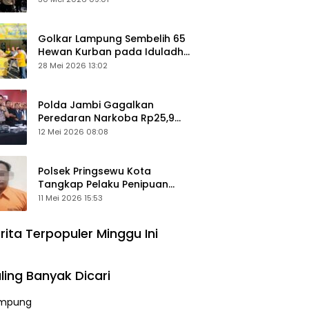
Keamanan Ditingkatkan
Golkar Lampung Sembelih 65
Hewan Kurban pada Iduladha
1447 Hijriah
28 Mei 2026 13:02
Polda Jambi Gagalkan
Peredaran Narkoba Rp25,9
Miliar, Empat Tersangka
12 Mei 2026 08:08
Ditangkap
Polsek Pringsewu Kota
Tangkap Pelaku Penipuan
Mobil, Sempat Kabur ke Jambi
11 Mei 2026 15:53
rita Terpopuler Minggu Ini
ling Banyak Dicari
mpung