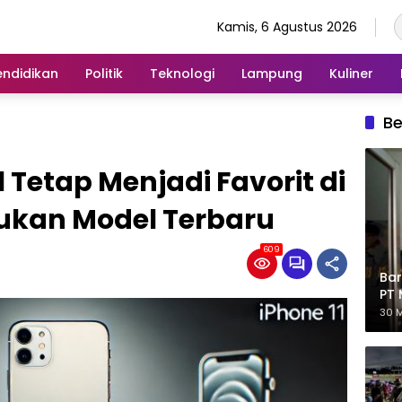
Kamis, 6 Agustus 2026
endidikan
Politik
Teknologi
Lampung
Kuliner
Be
 Tetap Menjadi Favorit di
Bukan Model Terbaru
609
Bar
PT 
Eks
30 M