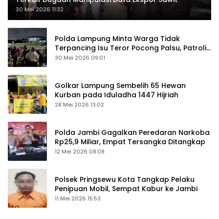
30 Mei 2026 11:32
Polda Lampung Minta Warga Tidak
Terpancing Isu Teror Pocong Palsu, Patroli
Keamanan Ditingkatkan
30 Mei 2026 09:01
Golkar Lampung Sembelih 65 Hewan
Kurban pada Iduladha 1447 Hijriah
28 Mei 2026 13:02
Polda Jambi Gagalkan Peredaran Narkoba
Rp25,9 Miliar, Empat Tersangka Ditangkap
12 Mei 2026 08:08
Polsek Pringsewu Kota Tangkap Pelaku
Penipuan Mobil, Sempat Kabur ke Jambi
11 Mei 2026 15:53