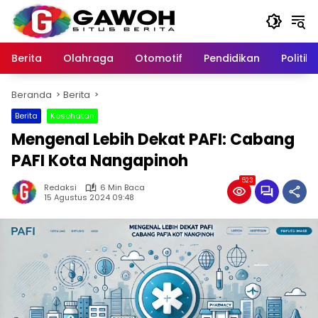
Langsung
ke
konten
Berita
Olahraga
Otomotif
Pendidikan
Politik
Beranda
Berita
Berita
Kesehatan
Mengenal Lebih Dekat PAFI: Cabang
PAFI Kota Nangapinoh
523
Redaksi
6 Min Baca
15 Agustus 2024 09:48