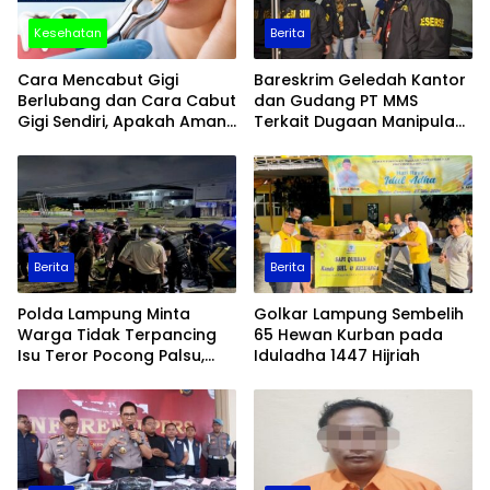
Kesehatan
Berita
Cara Mencabut Gigi
Bareskrim Geledah Kantor
Berlubang dan Cara Cabut
dan Gudang PT MMS
Gigi Sendiri, Apakah Aman
Terkait Dugaan Manipulasi
Dilakukan?
Data Ekspor Sawit
Berita
Berita
Polda Lampung Minta
Golkar Lampung Sembelih
Warga Tidak Terpancing
65 Hewan Kurban pada
Isu Teror Pocong Palsu,
Iduladha 1447 Hijriah
Patroli Keamanan
Ditingkatkan