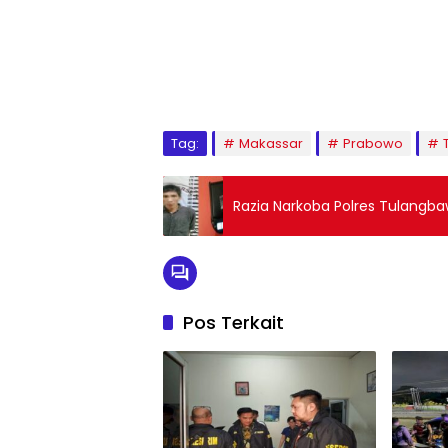
Tag:
Makassar
Prabowo
Razia Narkoba Polres Tulangb
Pos Terkait