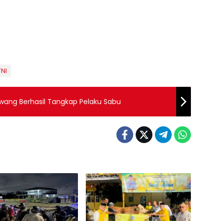
TNI
awang Berhasil Tangkap Pelaku Sabu