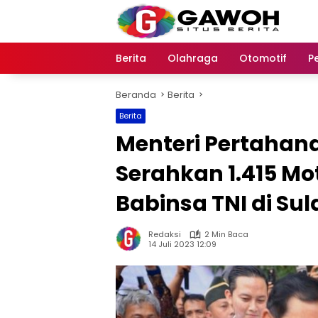
Langsung
ke
konten
Berita
Olahraga
Otomotif
P
Beranda
Berita
Berita
Menteri Pertahan
Serahkan 1.415 Mo
Babinsa TNI di Su
Redaksi
2 Min Baca
14 Juli 2023 12:09