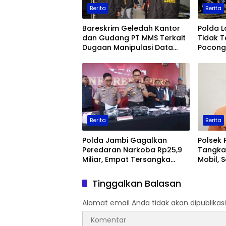
Berita
Berita
Bareskrim Geledah Kantor
Polda 
dan Gudang PT MMS Terkait
Tidak T
Dugaan Manipulasi Data
Pocong 
Ekspor Sawit
Keaman
Berita
Berita
Polda Jambi Gagalkan
Polsek 
Peredaran Narkoba Rp25,9
Tangka
Miliar, Empat Tersangka
Mobil, 
Ditangkap
Jambi
Tinggalkan Balasan
Alamat email Anda tidak akan dipublikasi