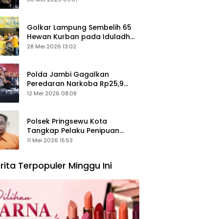
Keamanan Ditingkatkan
Golkar Lampung Sembelih 65
Hewan Kurban pada Iduladha
1447 Hijriah
28 Mei 2026 13:02
Polda Jambi Gagalkan
Peredaran Narkoba Rp25,9
Miliar, Empat Tersangka
12 Mei 2026 08:08
Ditangkap
Polsek Pringsewu Kota
Tangkap Pelaku Penipuan
Mobil, Sempat Kabur ke Jambi
11 Mei 2026 15:53
rita Terpopuler Minggu Ini