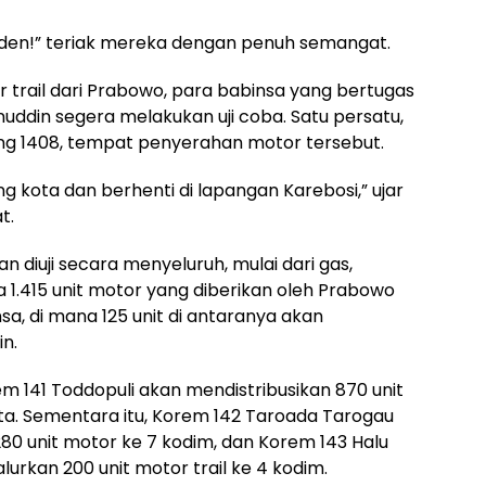
iden!” teriak mereka dengan penuh semangat.
trail dari Prabowo, para babinsa yang bertugas
nuddin segera melakukan uji coba. Satu persatu,
ng 1408, tempat penyerahan motor tersebut.
ng kota dan berhenti di lapangan Karebosi,” ujar
t.
 diuji secara menyeluruh, mulai dari gas,
a 1.415 unit motor yang diberikan oleh Prabowo
a, di mana 125 unit di antaranya akan
n.
em 141 Toddopuli akan mendistribusikan 870 unit
ta. Sementara itu, Korem 142 Taroada Tarogau
0 unit motor ke 7 kodim, dan Korem 143 Halu
urkan 200 unit motor trail ke 4 kodim.