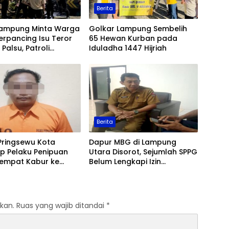
Berita
Lampung Minta Warga
Golkar Lampung Sembelih
erpancing Isu Teror
65 Hewan Kurban pada
Palsu, Patroli
Iduladha 1447 Hijriah
an Ditingkatkan
Berita
Pringsewu Kota
Dapur MBG di Lampung
p Pelaku Penipuan
Utara Disorot, Sejumlah SPPG
Sempat Kabur ke
Belum Lengkapi Izin
Operasional
kan.
Ruas yang wajib ditandai
*