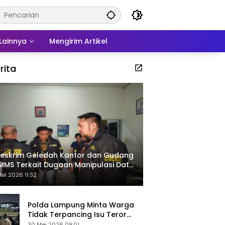
Lainnya
Mengirim Artikel
rita
eskrim Geledah Kantor dan Gudang
MMS Terkait Dugaan Manipulasi Data
por Sawit
ei 2026 11:32
Polda Lampung Minta Warga
Tidak Terpancing Isu Teror
Pocong Palsu, Patroli
30 Mei 2026 09:01