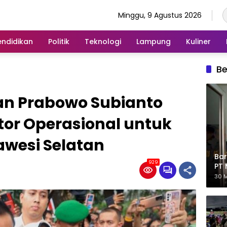
Minggu, 9 Agustus 2026
endidikan
Politik
Teknologi
Lampung
Kuliner
Be
an Prabowo Subianto
tor Operasional untuk
lawesi Selatan
Bar
929
PT 
Eks
30 M