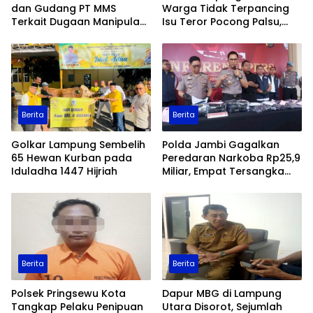
dan Gudang PT MMS
Warga Tidak Terpancing
Terkait Dugaan Manipulasi
Isu Teror Pocong Palsu,
Data Ekspor Sawit
Patroli Keamanan
Ditingkatkan
Berita
Berita
Golkar Lampung Sembelih
Polda Jambi Gagalkan
65 Hewan Kurban pada
Peredaran Narkoba Rp25,9
Iduladha 1447 Hijriah
Miliar, Empat Tersangka
Ditangkap
Berita
Berita
Polsek Pringsewu Kota
Dapur MBG di Lampung
Tangkap Pelaku Penipuan
Utara Disorot, Sejumlah