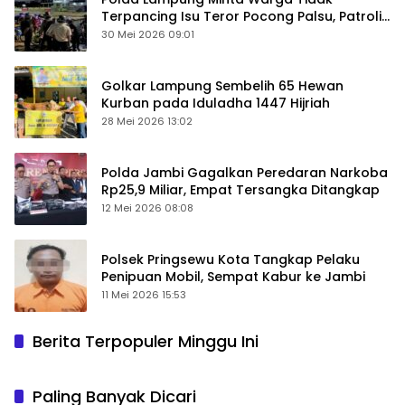
Terpancing Isu Teror Pocong Palsu, Patroli
Keamanan Ditingkatkan
30 Mei 2026 09:01
Golkar Lampung Sembelih 65 Hewan
Kurban pada Iduladha 1447 Hijriah
28 Mei 2026 13:02
Polda Jambi Gagalkan Peredaran Narkoba
Rp25,9 Miliar, Empat Tersangka Ditangkap
12 Mei 2026 08:08
Polsek Pringsewu Kota Tangkap Pelaku
Penipuan Mobil, Sempat Kabur ke Jambi
11 Mei 2026 15:53
Berita Terpopuler Minggu Ini
Paling Banyak Dicari