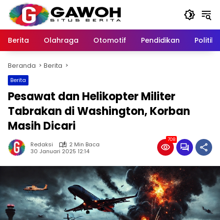
Langsung
ke
konten
Berita
Olahraga
Otomotif
Pendidikan
Politik
Beranda
Berita
Berita
Pesawat dan Helikopter Militer
Tabrakan di Washington, Korban
Masih Dicari
708
Redaksi
2 Min Baca
30 Januari 2025 12:14