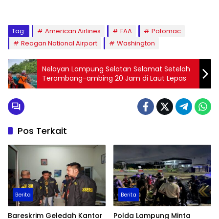
Tag:
American Airlines
FAA
Potomac
Reagan National Airport
Washington
Nelayan Lampung Selatan Selamat Setelah
Terombang-ambing 20 Jam di Laut Lepas
Pos Terkait
Berita
Berita
Bareskrim Geledah Kantor
Polda Lampung Minta