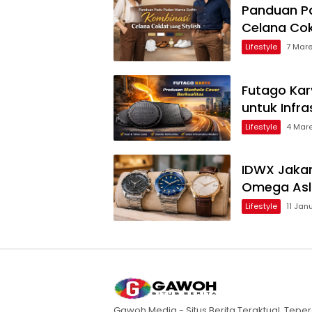
Panduan Pa
Celana Cok
Lifestyle
7 Mare
Futago Kar
untuk Infr
Lifestyle
4 Mare
IDWX Jaka
Omega Asli
Lifestyle
11 Jan
Gawoh Media - Situs Berita Teraktual, Teper