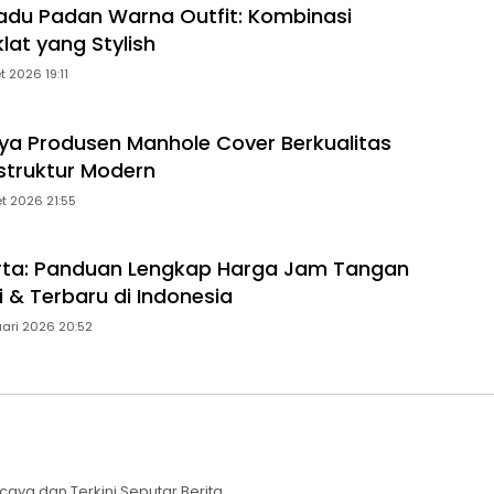
du Padan Warna Outfit: Kombinasi
lat yang Stylish
t 2026 19:11
ya Produsen Manhole Cover Berkualitas
astruktur Modern
t 2026 21:55
rta: Panduan Lengkap Harga Jam Tangan
 & Terbaru di Indonesia
uari 2026 20:52
caya dan Terkini Seputar Berita