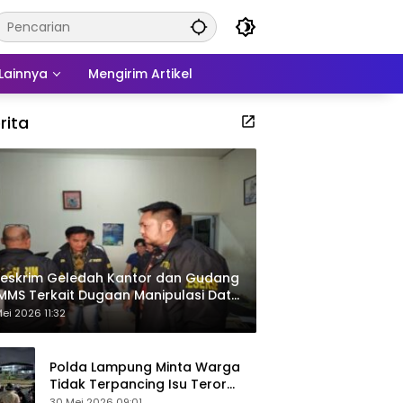
Lainnya
Mengirim Artikel
rita
eskrim Geledah Kantor dan Gudang
MMS Terkait Dugaan Manipulasi Data
por Sawit
ei 2026 11:32
Polda Lampung Minta Warga
Tidak Terpancing Isu Teror
Pocong Palsu, Patroli
30 Mei 2026 09:01