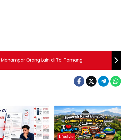
n Menampar Orang Lain di Tol Tomang
Lifestyle