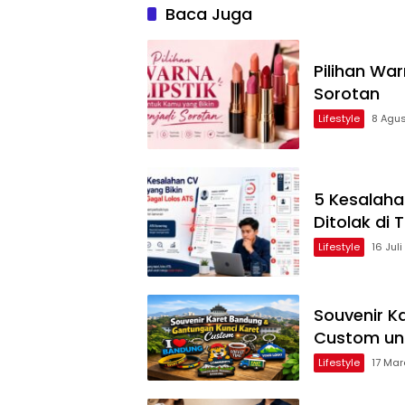
Baca Juga
Pilihan War
Sorotan
Lifestyle
8 Agus
5 Kesalaha
Ditolak di
Lifestyle
16 Juli
Souvenir K
Custom un
Lifestyle
17 Mar