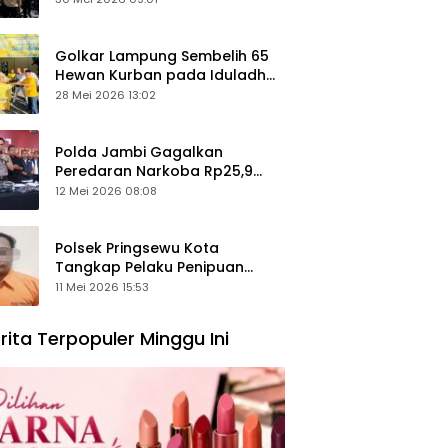
Keamanan Ditingkatkan
Golkar Lampung Sembelih 65
Hewan Kurban pada Iduladha
1447 Hijriah
28 Mei 2026 13:02
Polda Jambi Gagalkan
Peredaran Narkoba Rp25,9
Miliar, Empat Tersangka
12 Mei 2026 08:08
Ditangkap
Polsek Pringsewu Kota
Tangkap Pelaku Penipuan
Mobil, Sempat Kabur ke Jambi
11 Mei 2026 15:53
rita Terpopuler Minggu Ini