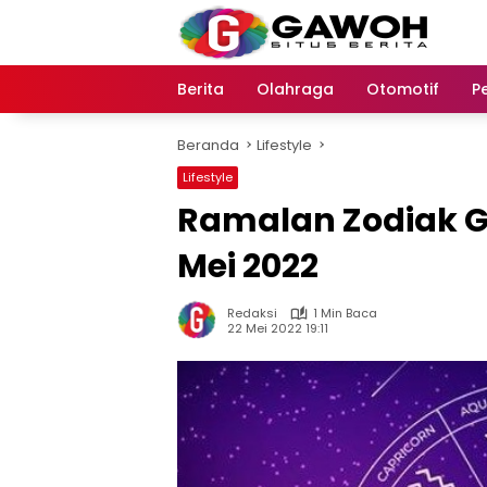
Langsung
ke
konten
Berita
Olahraga
Otomotif
P
Beranda
Lifestyle
Lifestyle
Ramalan Zodiak Ge
Mei 2022
Redaksi
1 Min Baca
22 Mei 2022 19:11