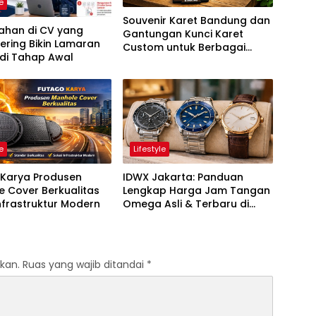
le
Souvenir Karet Bandung dan
ahan di CV yang
Gantungan Kunci Karet
Sering Bikin Lamaran
Custom untuk Berbagai
 di Tahap Awal
Kebutuhan
le
Lifestyle
 Karya Produsen
IDWX Jakarta: Panduan
 Cover Berkualitas
Lengkap Harga Jam Tangan
nfrastruktur Modern
Omega Asli & Terbaru di
Indonesia
kan.
Ruas yang wajib ditandai
*