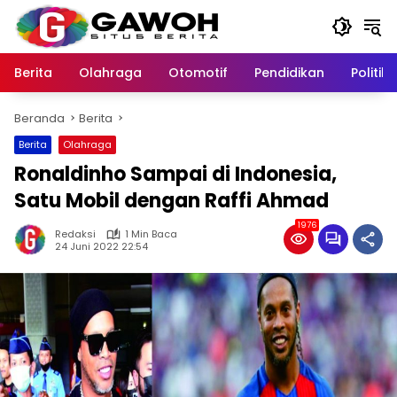
Langsung
ke
konten
Berita
Olahraga
Otomotif
Pendidikan
Politik
Beranda
Berita
Berita
Olahraga
Ronaldinho Sampai di Indonesia,
Satu Mobil dengan Raffi Ahmad
1976
Redaksi
1 Min Baca
24 Juni 2022 22:54