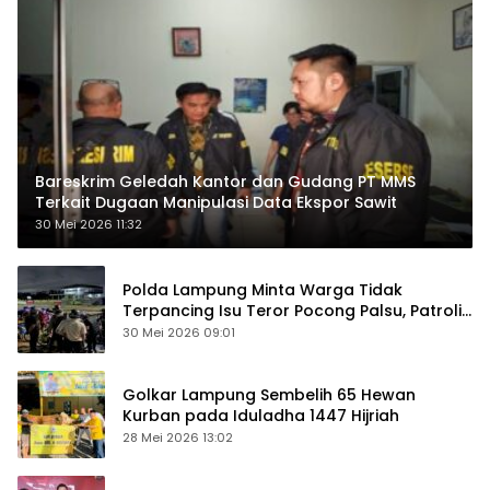
Bareskrim Geledah Kantor dan Gudang PT MMS
Terkait Dugaan Manipulasi Data Ekspor Sawit
30 Mei 2026 11:32
Polda Lampung Minta Warga Tidak
Terpancing Isu Teror Pocong Palsu, Patroli
Keamanan Ditingkatkan
30 Mei 2026 09:01
Golkar Lampung Sembelih 65 Hewan
Kurban pada Iduladha 1447 Hijriah
28 Mei 2026 13:02