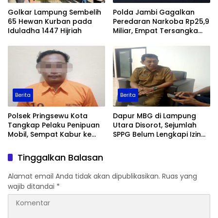
Golkar Lampung Sembelih
Polda Jambi Gagalkan
65 Hewan Kurban pada
Peredaran Narkoba Rp25,9
Iduladha 1447 Hijriah
Miliar, Empat Tersangka
Ditangkap
Berita
Berita
Polsek Pringsewu Kota
Dapur MBG di Lampung
Tangkap Pelaku Penipuan
Utara Disorot, Sejumlah
Mobil, Sempat Kabur ke
SPPG Belum Lengkapi Izin
Jambi
Operasional
Tinggalkan Balasan
Alamat email Anda tidak akan dipublikasikan.
Ruas yang
wajib ditandai
*