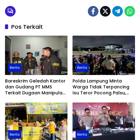
Pos Terkait
Berita
Berita
Bareskrim Geledah Kantor
Polda Lampung Minta
dan Gudang PT MMS
Warga Tidak Terpancing
Terkait Dugaan Manipulasi
Isu Teror Pocong Palsu,
Data Ekspor Sawit
Patroli Keamanan
Ditingkatkan
Berita
Berita