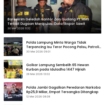
Bareskrim Geledah Kantor dan Gudang PT MMS
Terkait Dugaan Manipulasi Data Ekspor Sawit
30 Mei 2026 11:32
Polda Lampung Minta Warga Tidak
Terpancing Isu Teror Pocong Palsu, Patroli
Keamanan Ditingkatkan
30 Mei 2026 09:01
Golkar Lampung Sembelih 65 Hewan
Kurban pada Iduladha 1447 Hijriah
28 Mei 2026 13:02
Polda Jambi Gagalkan Peredaran Narkoba
Rp25,9 Miliar, Empat Tersangka Ditangkap
12 Mei 2026 08:08