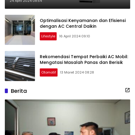
Lingkungan
24 April 2024 08:54
Optimalisasi Kenyamanan dan Efisiensi
dengan AC Central Daikin
Lifestyle
16 April 2024 09:10
Rekomendasi Tempat Perbaiki AC Mobil:
Mengatasi Masalah Panas dan Berisik
Otomotif
13 Maret 2024 08:28
Berita