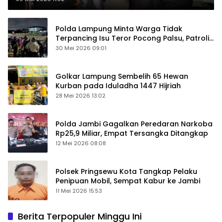
Polda Lampung Minta Warga Tidak
Terpancing Isu Teror Pocong Palsu, Patroli
Keamanan Ditingkatkan
30 Mei 2026 09:01
Golkar Lampung Sembelih 65 Hewan
Kurban pada Iduladha 1447 Hijriah
28 Mei 2026 13:02
Polda Jambi Gagalkan Peredaran Narkoba
Rp25,9 Miliar, Empat Tersangka Ditangkap
12 Mei 2026 08:08
Polsek Pringsewu Kota Tangkap Pelaku
Penipuan Mobil, Sempat Kabur ke Jambi
11 Mei 2026 15:53
Berita Terpopuler Minggu Ini