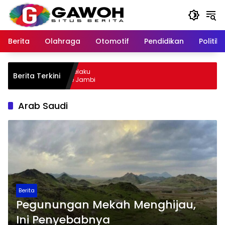
Langsung
ke
konten
Berita
Olahraga
Otomotif
Pendidikan
Politik
wu Kota Tangkap Pelaku
Berita Terkini
l, Sempat Kabur ke Jambi
Arab Saudi
Berita
Pegunungan Mekah Menghijau,
Ini Penyebabnya