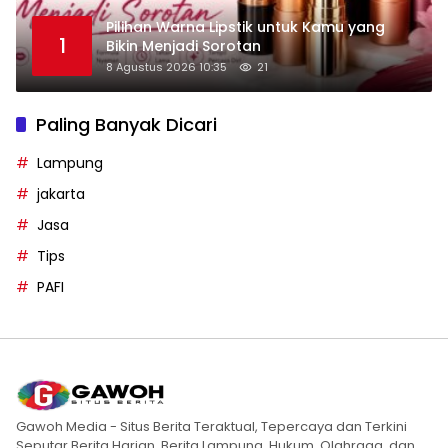
Pilihan Warna Lipstik untuk Kamu yang
1
Bikin Menjadi Sorotan
8 Agustus 2026 10:35
21
Paling Banyak Dicari
Lampung
jakarta
Jasa
Tips
PAFI
Gawoh Media - Situs Berita Teraktual, Tepercaya dan Terkini
Seputar Berita Harian, Berita Lampung, Hukum, Olahraga, dan