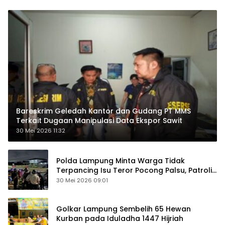
Bareskrim Geledah Kantor dan Gudang PT MMS
Terkait Dugaan Manipulasi Data Ekspor Sawit
30 Mei 2026 11:32
Polda Lampung Minta Warga Tidak
Terpancing Isu Teror Pocong Palsu, Patroli
Keamanan Ditingkatkan
30 Mei 2026 09:01
Golkar Lampung Sembelih 65 Hewan
Kurban pada Iduladha 1447 Hijriah