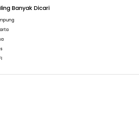
ling Banyak Dicari
mpung
karta
sa
ps
FI