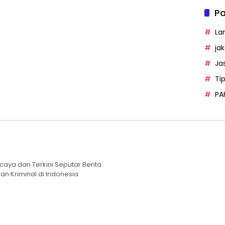
Pa
La
ja
Ja
Ti
PA
caya dan Terkini Seputar Berita
an Kriminal di Indonesia