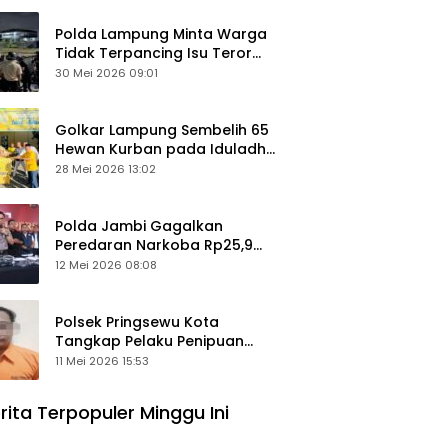
Polda Lampung Minta Warga
Tidak Terpancing Isu Teror
Pocong Palsu, Patroli
30 Mei 2026 09:01
Keamanan Ditingkatkan
Golkar Lampung Sembelih 65
Hewan Kurban pada Iduladha
1447 Hijriah
28 Mei 2026 13:02
Polda Jambi Gagalkan
Peredaran Narkoba Rp25,9
Miliar, Empat Tersangka
12 Mei 2026 08:08
Ditangkap
Polsek Pringsewu Kota
Tangkap Pelaku Penipuan
Mobil, Sempat Kabur ke Jambi
11 Mei 2026 15:53
rita Terpopuler Minggu Ini