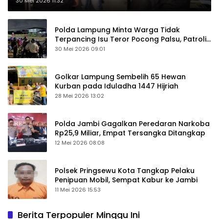
30 Mei 2026 11:32
Polda Lampung Minta Warga Tidak
Terpancing Isu Teror Pocong Palsu, Patroli
Keamanan Ditingkatkan
30 Mei 2026 09:01
Golkar Lampung Sembelih 65 Hewan
Kurban pada Iduladha 1447 Hijriah
28 Mei 2026 13:02
Polda Jambi Gagalkan Peredaran Narkoba
Rp25,9 Miliar, Empat Tersangka Ditangkap
12 Mei 2026 08:08
Polsek Pringsewu Kota Tangkap Pelaku
Penipuan Mobil, Sempat Kabur ke Jambi
11 Mei 2026 15:53
Berita Terpopuler Minggu Ini