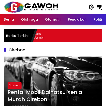
Langsung
ke
konten
Berita
Olahraga
Otomotif
Pendidikan
Politik
ota Tangkap Pelaku
Berita Terkini
mpat Kabur ke Jambi
Cirebon
Otomotif
Rental Mobil Daihatsu Xenia
Murah Cirebon