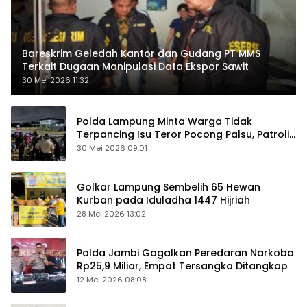
Bareskrim Geledah Kantor dan Gudang PT MMS
Terkait Dugaan Manipulasi Data Ekspor Sawit
30 Mei 2026 11:32
Polda Lampung Minta Warga Tidak
Terpancing Isu Teror Pocong Palsu, Patroli
Keamanan Ditingkatkan
30 Mei 2026 09:01
Golkar Lampung Sembelih 65 Hewan
Kurban pada Iduladha 1447 Hijriah
28 Mei 2026 13:02
Polda Jambi Gagalkan Peredaran Narkoba
Rp25,9 Miliar, Empat Tersangka Ditangkap
12 Mei 2026 08:08