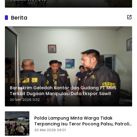
Berita
Bareskrim Geledah Kantor dan Gudang PT MMS
Terkait Dugaan Manipulasi Data Ekspor Sawit
30 Mei 2026 11:32
Polda Lampung Minta Warga Tidak
Terpancing Isu Teror Pocong Palsu, Patroli
Keamanan Ditingkatkan
30 Mei 2026 09:01