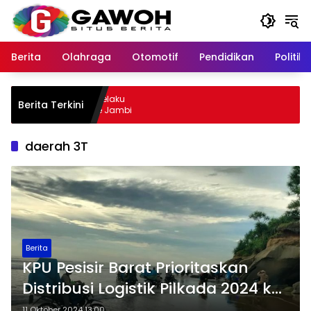
Langsung
ke
konten
Berita
Olahraga
Otomotif
Pendidikan
Politik
u Kota Tangkap Pelaku
Berita Terkini
, Sempat Kabur ke Jambi
daerah 3T
Berita
KPU Pesisir Barat Prioritaskan
Distribusi Logistik Pilkada 2024 ke
Daerah 3T
11 Oktober 2024 13:00