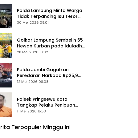
Polda Lampung Minta Warga
Tidak Terpancing Isu Teror
Pocong Palsu, Patroli
30 Mei 2026 09:01
Keamanan Ditingkatkan
Golkar Lampung Sembelih 65
Hewan Kurban pada Iduladha
1447 Hijriah
28 Mei 2026 13:02
Polda Jambi Gagalkan
Peredaran Narkoba Rp25,9
Miliar, Empat Tersangka
12 Mei 2026 08:08
Ditangkap
Polsek Pringsewu Kota
Tangkap Pelaku Penipuan
Mobil, Sempat Kabur ke Jambi
11 Mei 2026 15:53
rita Terpopuler Minggu Ini