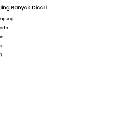
ling Banyak Dicari
mpung
karta
sa
ps
FI