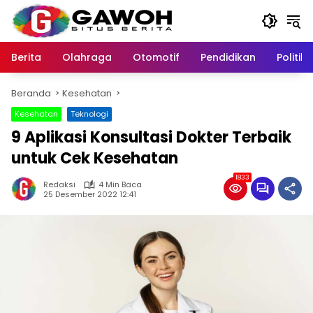
Langsung
ke
konten
Berita
Olahraga
Otomotif
Pendidikan
Politik
Beranda
Kesehatan
Kesehatan
Teknologi
9 Aplikasi Konsultasi Dokter Terbaik
untuk Cek Kesehatan
1833
Redaksi
4 Min Baca
25 Desember 2022 12:41