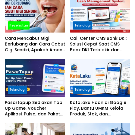
Kesehatan
Teknologi
Cara Mencabut Gigi
Call Center CMS Bank DKI:
Berlubang dan Cara Cabut
Solusi Cepat Saat CMS
Gigi Sendiri, Apakah Aman
Bank DKI Terblokir dan
Dilakukan?
Tidak Bisa Login
Teknologi
Teknologi
Pasartopup Sediakan Top
KataLaku Hadir di Google
Up Game, Voucher
Play, Bantu UMKM Kelola
Aplikasi, Pulsa, dan Paket
Produk, Stok, dan
Data
Transaksi