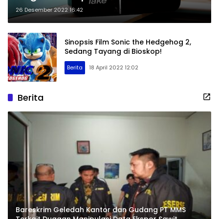
Perfilman
26 Desember 2022 16:42
Sinopsis Film Sonic the Hedgehog 2,
Sedang Tayang di Bioskop!
Berita
18 April 2022 12:02
Berita
Bareskrim Geledah Kantor dan Gudang PT MMS
Terkait Dugaan Manipulasi Data Ekspor Sawit