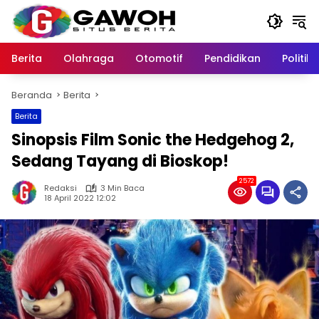
Langsung
ke
konten
Berita
Olahraga
Otomotif
Pendidikan
Politik
Beranda
Berita
Berita
Sinopsis Film Sonic the Hedgehog 2,
Sedang Tayang di Bioskop!
2572
Redaksi
3 Min Baca
18 April 2022 12:02