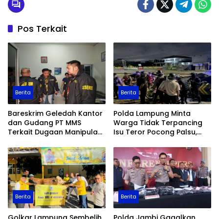
Pos Terkait
Berita
Berita
Bareskrim Geledah Kantor
Polda Lampung Minta
dan Gudang PT MMS
Warga Tidak Terpancing
Terkait Dugaan Manipulasi
Isu Teror Pocong Palsu,
Data Ekspor Sawit
Patroli Keamanan
Ditingkatkan
Berita
Berita
Golkar Lampung Sembelih
Polda Jambi Gagalkan