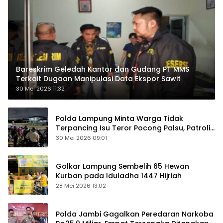
Bareskrim Geledah Kantor dan Gudang PT MMS
Terkait Dugaan Manipulasi Data Ekspor Sawit
30 Mei 2026 11:32
Polda Lampung Minta Warga Tidak
Terpancing Isu Teror Pocong Palsu, Patroli
Keamanan Ditingkatkan
30 Mei 2026 09:01
Golkar Lampung Sembelih 65 Hewan
Kurban pada Iduladha 1447 Hijriah
28 Mei 2026 13:02
Polda Jambi Gagalkan Peredaran Narkoba