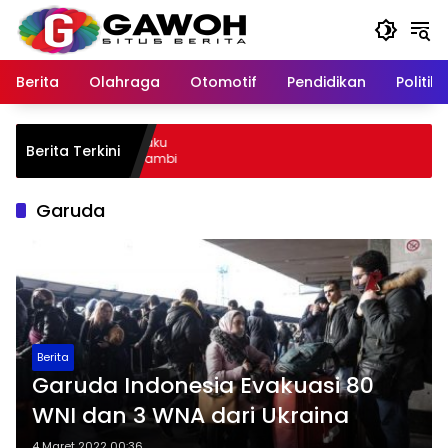
Langsung
ke
konten
Berita
Olahraga
Otomotif
Pendidikan
Politik
u Kota Tangkap Pelaku
Berita Terkini
, Sempat Kabur ke Jambi
Garuda
Berita
Garuda Indonesia Evakuasi 80
WNI dan 3 WNA dari Ukraina
4 Maret 2022 00:36