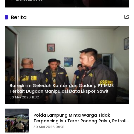
Berita
Bareskrim Geledah Kantor dan Gudang PT MMS
Terkait Dugaan Manipulasi Data Ekspor Sawit
30 Mei 2026 11:32
Polda Lampung Minta Warga Tidak
Terpancing Isu Teror Pocong Palsu, Patroli
Keamanan Ditingkatkan
30 Mei 2026 09:01