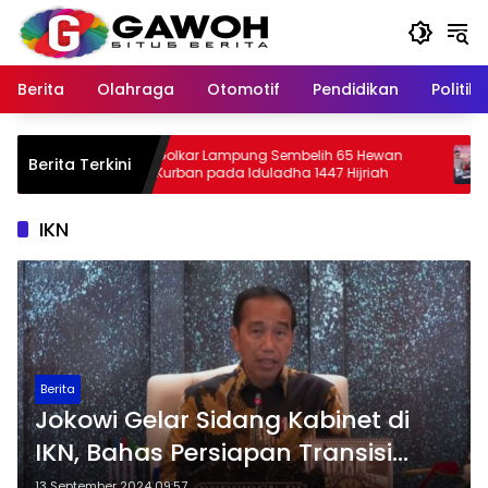
Langsung
ke
konten
Berita
Olahraga
Otomotif
Pendidikan
Politik
k
Golkar Lampung Sembelih 65 Hewan
Pol
Berita Terkini
Patroli
Kurban pada Iduladha 1447 Hijriah
Nar
Dit
IKN
Berita
Jokowi Gelar Sidang Kabinet di
IKN, Bahas Persiapan Transisi
Pemerintahan
13 September 2024 09:57