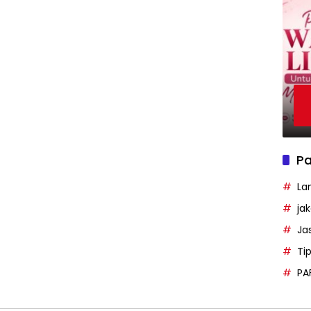
Pa
La
ja
Ja
Ti
PA