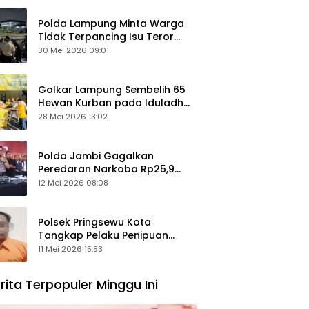
Polda Lampung Minta Warga
Tidak Terpancing Isu Teror
Pocong Palsu, Patroli
30 Mei 2026 09:01
Keamanan Ditingkatkan
Golkar Lampung Sembelih 65
Hewan Kurban pada Iduladha
1447 Hijriah
28 Mei 2026 13:02
Polda Jambi Gagalkan
Peredaran Narkoba Rp25,9
Miliar, Empat Tersangka
12 Mei 2026 08:08
Ditangkap
Polsek Pringsewu Kota
Tangkap Pelaku Penipuan
Mobil, Sempat Kabur ke Jambi
11 Mei 2026 15:53
rita Terpopuler Minggu Ini