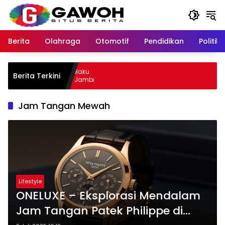
Langsung
ke
konten
Berita
Olahraga
Otomotif
Pendidikan
Politik
wu Kota Tangkap Pelaku
Berita Terkini
, Sempat Kabur ke Jambi
Jam Tangan Mewah
Lifestyle
ONELUXE – Eksplorasi Mendalam
Jam Tangan Patek Philippe di