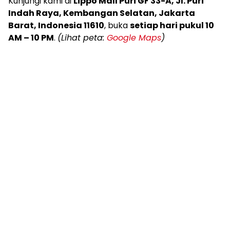
Kunjungi kami di
Lippo Mall Puri GF 33-A, Jl. Puri
Indah Raya, Kembangan Selatan, Jakarta
Barat, Indonesia 11610
, buka
setiap hari pukul 10
AM – 10 PM
.
(Lihat peta:
Google Maps
)