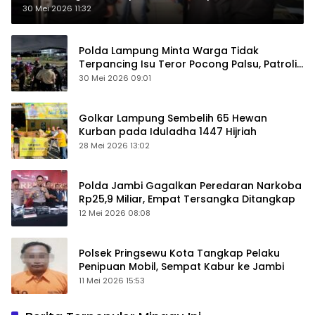
30 Mei 2026 11:32
Polda Lampung Minta Warga Tidak
Terpancing Isu Teror Pocong Palsu, Patroli
Keamanan Ditingkatkan
30 Mei 2026 09:01
Golkar Lampung Sembelih 65 Hewan
Kurban pada Iduladha 1447 Hijriah
28 Mei 2026 13:02
Polda Jambi Gagalkan Peredaran Narkoba
Rp25,9 Miliar, Empat Tersangka Ditangkap
12 Mei 2026 08:08
Polsek Pringsewu Kota Tangkap Pelaku
Penipuan Mobil, Sempat Kabur ke Jambi
11 Mei 2026 15:53