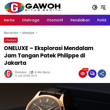
Langsung
ke
konten
Berita
Olahraga
Otomotif
Pendidikan
Politik
Beranda
Lifestyle
Lifestyle
ONELUXE – Eksplorasi Mendalam
Jam Tangan Patek Philippe di
Jakarta
656
Redaksi
6 Min Baca
9 Juli 2025 10:12