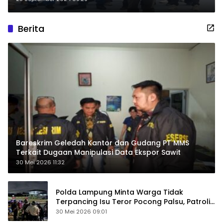
Berita
Bareskrim Geledah Kantor dan Gudang PT MMS
Terkait Dugaan Manipulasi Data Ekspor Sawit
30 Mei 2026 11:32
Polda Lampung Minta Warga Tidak
Terpancing Isu Teror Pocong Palsu, Patroli
Keamanan Ditingkatkan
30 Mei 2026 09:01