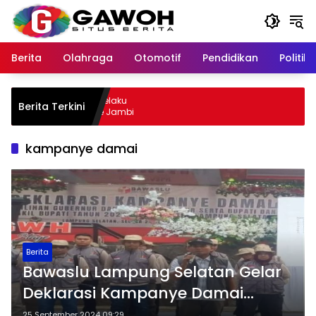
Langsung
ke
konten
Berita
Olahraga
Otomotif
Pendidikan
Politik
u Kota Tangkap Pelaku
Berita Terkini
 Sempat Kabur ke Jambi
kampanye damai
Berita
Bawaslu Lampung Selatan Gelar
Deklarasi Kampanye Damai
untuk Pilkada 2024
25 September 2024 09:29