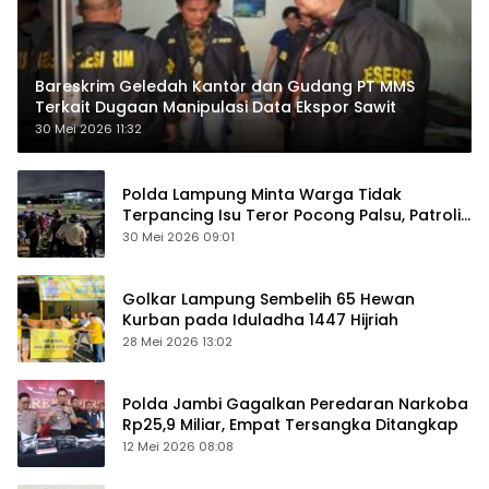
Bareskrim Geledah Kantor dan Gudang PT MMS
Terkait Dugaan Manipulasi Data Ekspor Sawit
30 Mei 2026 11:32
Polda Lampung Minta Warga Tidak
Terpancing Isu Teror Pocong Palsu, Patroli
Keamanan Ditingkatkan
30 Mei 2026 09:01
Golkar Lampung Sembelih 65 Hewan
Kurban pada Iduladha 1447 Hijriah
28 Mei 2026 13:02
Polda Jambi Gagalkan Peredaran Narkoba
Rp25,9 Miliar, Empat Tersangka Ditangkap
12 Mei 2026 08:08