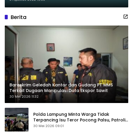
Berita
Bareskrim Geledah Kantor dan Gudang PT MMS
Terkait Dugaan Manipulasi Data Ekspor Sawit
30 Mei 2026 11:32
Polda Lampung Minta Warga Tidak
Terpancing Isu Teror Pocong Palsu, Patroli
Keamanan Ditingkatkan
30 Mei 2026 09:01