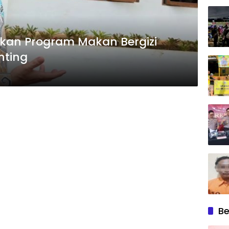
an Program Makan Bergizi
nting
Be