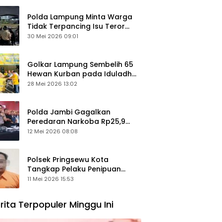
Polda Lampung Minta Warga
Tidak Terpancing Isu Teror
Pocong Palsu, Patroli
30 Mei 2026 09:01
Keamanan Ditingkatkan
Golkar Lampung Sembelih 65
Hewan Kurban pada Iduladha
1447 Hijriah
28 Mei 2026 13:02
Polda Jambi Gagalkan
Peredaran Narkoba Rp25,9
Miliar, Empat Tersangka
12 Mei 2026 08:08
Ditangkap
Polsek Pringsewu Kota
Tangkap Pelaku Penipuan
Mobil, Sempat Kabur ke Jambi
11 Mei 2026 15:53
rita Terpopuler Minggu Ini