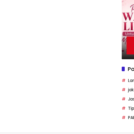
Pa
La
ja
Ja
Ti
PA