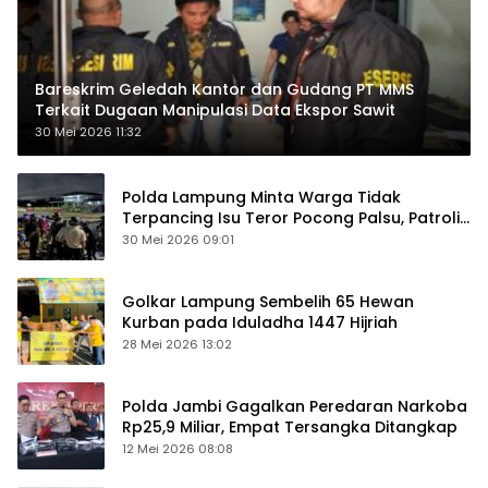
Bareskrim Geledah Kantor dan Gudang PT MMS
Terkait Dugaan Manipulasi Data Ekspor Sawit
30 Mei 2026 11:32
Polda Lampung Minta Warga Tidak
Terpancing Isu Teror Pocong Palsu, Patroli
Keamanan Ditingkatkan
30 Mei 2026 09:01
Golkar Lampung Sembelih 65 Hewan
Kurban pada Iduladha 1447 Hijriah
28 Mei 2026 13:02
Polda Jambi Gagalkan Peredaran Narkoba
Rp25,9 Miliar, Empat Tersangka Ditangkap
12 Mei 2026 08:08