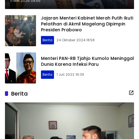
Diminta Dievaluasi
11 Mei 2026 08:56
Jajaran Menteri Kabinet Merah Putih Ikuti
Pelatihan di Akmil Magelang Dipimpin
Presiden Prabowo
Berita
24 Oktober 2024 18:58
Menteri PAN-RB Tjahjo Kumolo Meninggal
Dunia Karena Infeksi Paru
Berita
1 Juli 2022 16:39
Berita