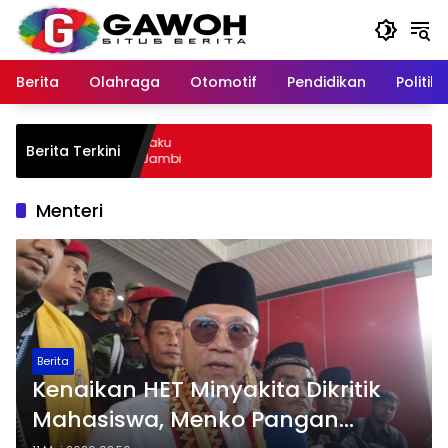
Langsung
ke
konten
Berita
Olahraga
Otomotif
Pendidikan
Politik
u Kota Tangkap Pelaku
Berita Terkini
, Sempat Kabur ke Jambi
Menteri
Berita
Kenaikan HET Minyakita Dikritik
Mahasiswa, Menko Pangan