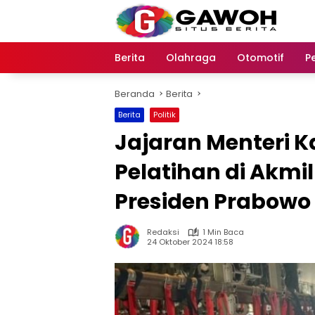
Langsung
ke
konten
Berita
Olahraga
Otomotif
P
Beranda
Berita
Berita
Politik
Jajaran Menteri Ka
Pelatihan di Akmi
Presiden Prabowo
Redaksi
1 Min Baca
24 Oktober 2024 18:58