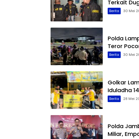
Terkait Du
Berita
30 Mei 2
Polda Lamp
Teror Poco
Berita
30 Mei 2
Golkar La
Iduladha 14
Berita
28 Mei 2
Polda Jamb
Miliar, Em