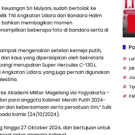
 Keuangan Sri Mulyani, sudah bertolak ke
ik TNI Angkatan Udara dari Bandara Halim
ani bahkan membagikan momen
nampilkan beberapa foto di bandara serta di
Pa
 tampak mengenakan setelan kemeja putih,
u dan kaus yang dipersiapkan oleh Sekretaris
La
pangi merupakan Super Hercules C-130J,
ja
NI Angkatan Udara, yang juga pernah digunakan
Ja
lestina.
Ti
ke Akademi Militer Magelang via Yogyakarta –
PA
an para anggota Kabinet Merah Putih 2024-
 dan kebersamaan serta persatuan tim,” tulis
 pada Kamis (24/10/2024).
ng hingga 27 Oktober 2024, dan bertujuan untuk
ergi antar anggota kabinet.