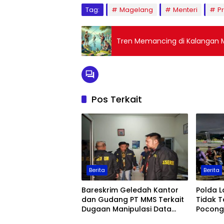
Tag:
Magelang
Menteri
P
Tren Memancing di Kalangan Ma
Pos Terkait
Berita
Berita
Bareskrim Geledah Kantor
Polda 
dan Gudang PT MMS Terkait
Tidak T
Dugaan Manipulasi Data
Pocong 
Ekspor Sawit
Keaman