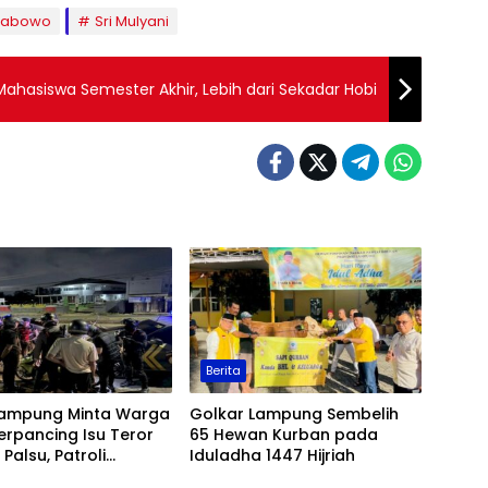
rabowo
Sri Mulyani
hasiswa Semester Akhir, Lebih dari Sekadar Hobi
Berita
Lampung Minta Warga
Golkar Lampung Sembelih
erpancing Isu Teror
65 Hewan Kurban pada
Palsu, Patroli
Iduladha 1447 Hijriah
an Ditingkatkan