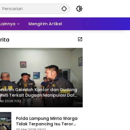
Lainnya
Mengirim Artikel
rita
eskrim Geledah Kantor dan Gudang
MMS Terkait Dugaan Manipulasi Data
por Sawit
ei 2026 11:32
Polda Lampung Minta Warga
Tidak Terpancing Isu Teror
Pocong Palsu, Patroli
30 Mei 2026 09:01