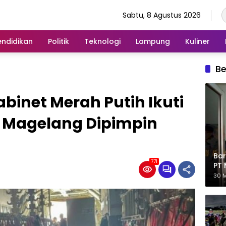
Sabtu, 8 Agustus 2026
endidikan
Politik
Teknologi
Lampung
Kuliner
Be
binet Merah Putih Ikuti
l Magelang Dipimpin
Bar
771
PT 
Eks
30 M