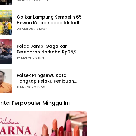
Keamanan Ditingkatkan
Golkar Lampung Sembelih 65
Hewan Kurban pada Iduladha
1447 Hijriah
28 Mei 2026 13:02
Polda Jambi Gagalkan
Peredaran Narkoba Rp25,9
Miliar, Empat Tersangka
12 Mei 2026 08:08
Ditangkap
Polsek Pringsewu Kota
Tangkap Pelaku Penipuan
Mobil, Sempat Kabur ke Jambi
11 Mei 2026 15:53
rita Terpopuler Minggu Ini