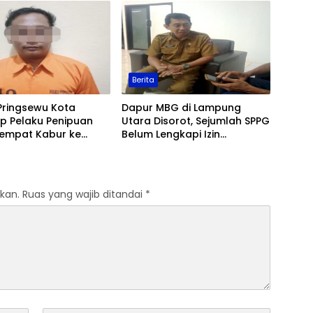
Berita
Pringsewu Kota
Dapur MBG di Lampung
p Pelaku Penipuan
Utara Disorot, Sejumlah SPPG
Sempat Kabur ke
Belum Lengkapi Izin
Operasional
kan.
Ruas yang wajib ditandai
*