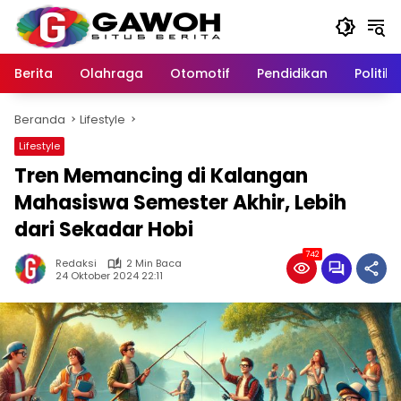
Langsung
ke
konten
Berita
Olahraga
Otomotif
Pendidikan
Politik
Beranda
Lifestyle
Lifestyle
Tren Memancing di Kalangan
Mahasiswa Semester Akhir, Lebih
dari Sekadar Hobi
742
Redaksi
2 Min Baca
24 Oktober 2024 22:11