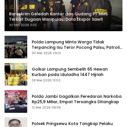
Bareskrim Geledah Kantor dan Gudang PT MMS
Terkait Dugaan Manipulasi Data Ekspor Sawit
30 Mei 2026 11:32
Polda Lampung Minta Warga Tidak
Terpancing Isu Teror Pocong Palsu, Patroli
Keamanan Ditingkatkan
30 Mei 2026 09:01
Golkar Lampung Sembelih 65 Hewan
Kurban pada Iduladha 1447 Hijriah
28 Mei 2026 13:02
Polda Jambi Gagalkan Peredaran Narkoba
Rp25,9 Miliar, Empat Tersangka Ditangkap
12 Mei 2026 08:08
Polsek Pringsewu Kota Tangkap Pelaku