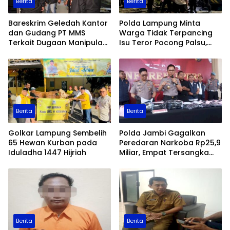
Berita
Berita
Bareskrim Geledah Kantor
Polda Lampung Minta
dan Gudang PT MMS
Warga Tidak Terpancing
Terkait Dugaan Manipulasi
Isu Teror Pocong Palsu,
Data Ekspor Sawit
Patroli Keamanan
Ditingkatkan
Berita
Berita
Golkar Lampung Sembelih
Polda Jambi Gagalkan
65 Hewan Kurban pada
Peredaran Narkoba Rp25,9
Iduladha 1447 Hijriah
Miliar, Empat Tersangka
Ditangkap
Berita
Berita