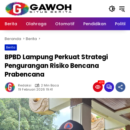
Langsung
ke
konten
Berita
Olahraga
Otomotif
Pendidikan
Politik
Beranda
Berita
Berita
BPBD Lampung Perkuat Strategi
Pengurangan Risiko Bencana
Prabencana
426
Redaksi
2 Min Baca
19 Februari 2026 19:41