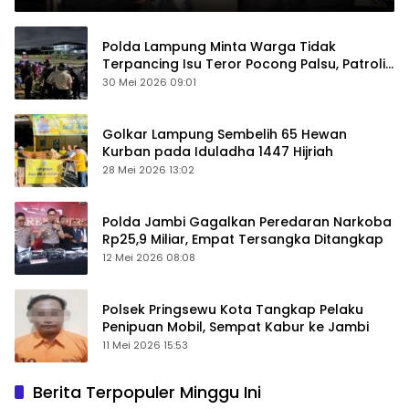
Polda Lampung Minta Warga Tidak
Terpancing Isu Teror Pocong Palsu, Patroli
Keamanan Ditingkatkan
30 Mei 2026 09:01
Golkar Lampung Sembelih 65 Hewan
Kurban pada Iduladha 1447 Hijriah
28 Mei 2026 13:02
Polda Jambi Gagalkan Peredaran Narkoba
Rp25,9 Miliar, Empat Tersangka Ditangkap
12 Mei 2026 08:08
Polsek Pringsewu Kota Tangkap Pelaku
Penipuan Mobil, Sempat Kabur ke Jambi
11 Mei 2026 15:53
Berita Terpopuler Minggu Ini