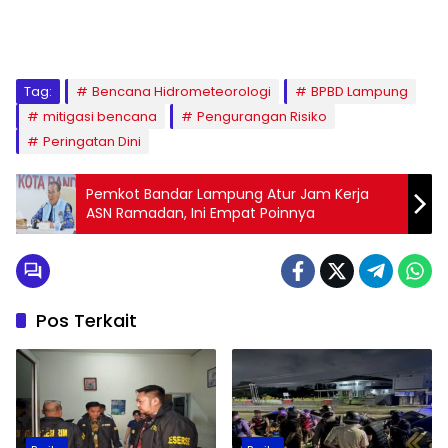
Tag:
Bencana Hidrometeorologi
BPBD Lampung
mitigasi bencana
Pengurangan Risiko
Peringatan Dini
Pemkot Bandar Lampung Atur Jam Kerja
ASN Ramadan, Ini Empat Poinnya
Pos Terkait