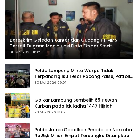
Bareskrim Geledah Kantor dan Gudang PT MMS
Terkait Dugaan Manipulasi Data Ekspor Sawit
30 Mei 2026 11:32
Polda Lampung Minta Warga Tidak
Terpancing Isu Teror Pocong Palsu, Patroli
Keamanan Ditingkatkan
30 Mei 2026 09:01
Golkar Lampung Sembelih 65 Hewan
Kurban pada Iduladha 1447 Hijriah
28 Mei 2026 13:02
Polda Jambi Gagalkan Peredaran Narkoba
Rp25,9 Miliar, Empat Tersangka Ditangkap