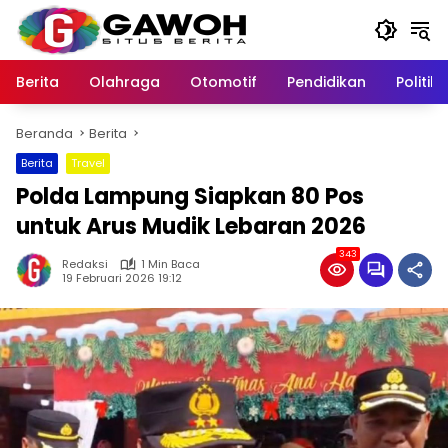
Langsung
ke
konten
Berita
Olahraga
Otomotif
Pendidikan
Politik
Beranda
Berita
Berita
Travel
Polda Lampung Siapkan 80 Pos
untuk Arus Mudik Lebaran 2026
343
Redaksi
1 Min Baca
19 Februari 2026 19:12