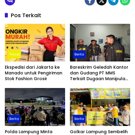
Pos Terkait
Travel
Berita
Ekspedisi dari Jakarta ke
Bareskrim Geledah Kantor
Manado untuk Pengiriman
dan Gudang PT MMS
Stok Fashion Grosir
Terkait Dugaan Manipulasi
Data Ekspor Sawit
Berita
Berita
Polda Lampung Minta
Golkar Lampung Sembelih