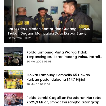
Bareskrim Geledah Kantor dan Gudang PT MMS
Terkait Dugaan Manipulasi Data Ekspor Sawit
30 Mei 2026 11:32
Polda Lampung Minta Warga Tidak
Terpancing Isu Teror Pocong Palsu, Patroli
Keamanan Ditingkatkan
30 Mei 2026 09:01
Golkar Lampung Sembelih 65 Hewan
Kurban pada Iduladha 1447 Hijriah
28 Mei 2026 13:02
Polda Jambi Gagalkan Peredaran Narkoba
Rp25,9 Miliar, Empat Tersangka Ditangkap