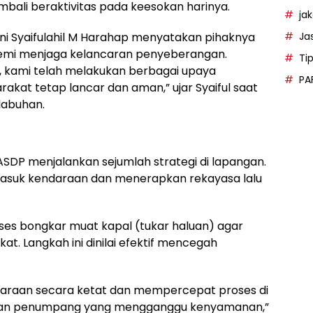
mbali beraktivitas pada keesokan harinya.
ja
Ja
i Syaifulahil M Harahap menyatakan pihaknya
emi menjaga kelancaran penyeberangan.
Ti
 kami telah melakukan berbagai upaya
PA
kat tetap lancar dan aman,” ujar Syaiful saat
labuhan.
SDP menjalankan sejumlah strategi di lapangan.
asuk kendaraan dan menerapkan rekayasa lalu
s bongkar muat kapal (tukar haluan) agar
t. Langkah ini dinilai efektif mencegah
daraan secara ketat dan mempercepat proses di
kan penumpang yang mengganggu kenyamanan,”