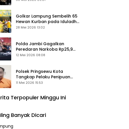
Keamanan Ditingkatkan
Golkar Lampung Sembelih 65
Hewan Kurban pada Iduladha
1447 Hijriah
28 Mei 2026 13:02
Polda Jambi Gagalkan
Peredaran Narkoba Rp25,9
Miliar, Empat Tersangka
12 Mei 2026 08:08
Ditangkap
Polsek Pringsewu Kota
Tangkap Pelaku Penipuan
Mobil, Sempat Kabur ke Jambi
11 Mei 2026 15:53
rita Terpopuler Minggu Ini
ling Banyak Dicari
mpung