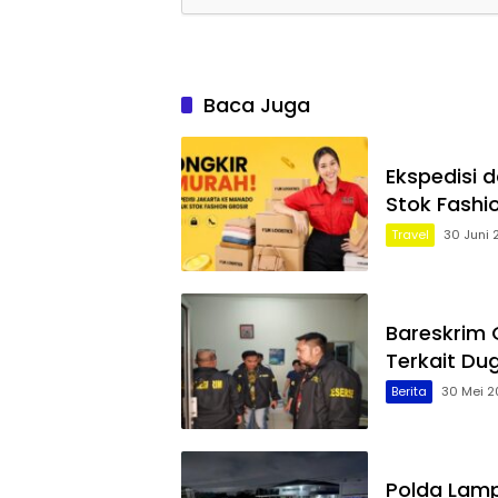
Baca Juga
Ekspedisi 
Stok Fashi
Travel
30 Juni 
Bareskrim
Terkait Du
Berita
30 Mei 2
Polda Lamp