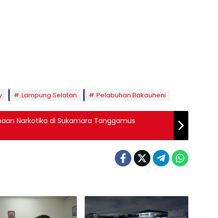
y
Lampung Selatan
Pelabuhan Bakauheni
naan Narkotika di Sukamara Tanggamus