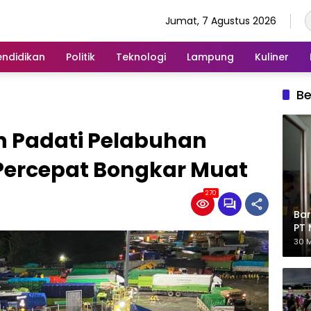
Jumat, 7 Agustus 2026
endidikan
Politik
Teknologi
Lampung
Kuliner
Be
 Padati Pelabuhan
Percepat Bongkar Muat
270
Bar
PT 
Eks
30 M