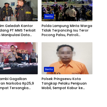
Berita
rim Geledah Kantor
Polda Lampung Minta Warga
dang PT MMS Terkait
Tidak Terpancing Isu Teror
 Manipulasi Data
Pocong Palsu, Patroli
Sawit
Keamanan Ditingkatkan
Berita
Jambi Gagalkan
Polsek Pringsewu Kota
ran Narkoba Rp25,9
Tangkap Pelaku Penipuan
 Empat Tersangka
Mobil, Sempat Kabur ke
kap
Jambi