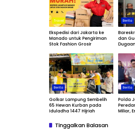
Travel
Berita
Ekspedisi dari Jakarta ke
Baresk
Manado untuk Pengiriman
dan Gu
Stok Fashion Grosir
Dugaan
Ekspor 
Berita
Berita
Golkar Lampung Sembelih
Polda 
65 Hewan Kurban pada
Pereda
Iduladha 1447 Hijriah
Miliar,
Ditang
Tinggalkan Balasan