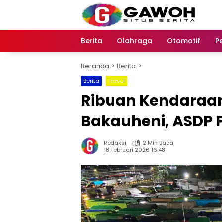
Langsung
ke
konten
Berita
Olahraga
Otomotif
P
Beranda
Berita
Berita
Travel
Ribuan Kendaraan
Bakauheni, ASDP 
Redaksi
2 Min Baca
18 Februari 2026 16:48