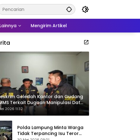
Lainnya
Mengirim Artikel
rita
eskrim Geledah Kantor dan Gudang
MMS Terkait Dugaan Manipulasi Data
por Sawit
ei 2026 11:32
Polda Lampung Minta Warga
Tidak Terpancing Isu Teror
Pocong Palsu, Patroli
30 Mei 2026 09:01