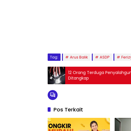
Tag:
Arus Balik
ASDP
Feriz
12 Orang Terduga Penyalahgu
Ditangkap
Pos Terkait