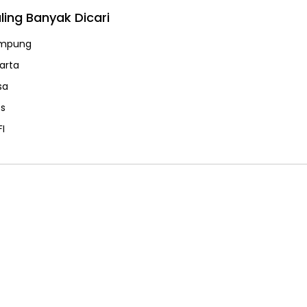
ling Banyak Dicari
mpung
karta
sa
ps
FI