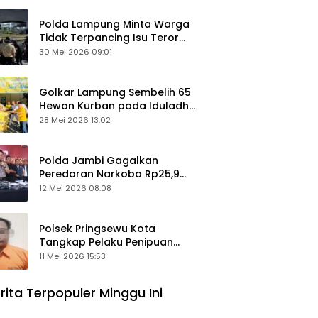
Polda Lampung Minta Warga
Tidak Terpancing Isu Teror
Pocong Palsu, Patroli
30 Mei 2026 09:01
Keamanan Ditingkatkan
Golkar Lampung Sembelih 65
Hewan Kurban pada Iduladha
1447 Hijriah
28 Mei 2026 13:02
Polda Jambi Gagalkan
Peredaran Narkoba Rp25,9
Miliar, Empat Tersangka
12 Mei 2026 08:08
Ditangkap
Polsek Pringsewu Kota
Tangkap Pelaku Penipuan
Mobil, Sempat Kabur ke Jambi
11 Mei 2026 15:53
rita Terpopuler Minggu Ini