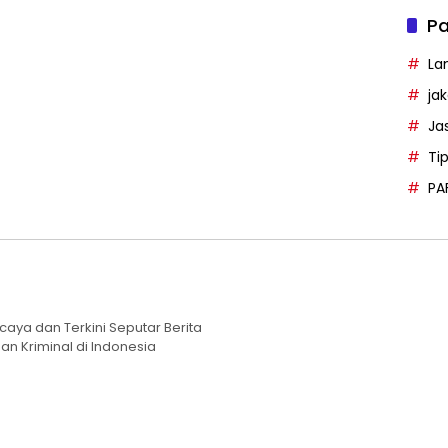
Pa
La
ja
Ja
Ti
PA
caya dan Terkini Seputar Berita
an Kriminal di Indonesia